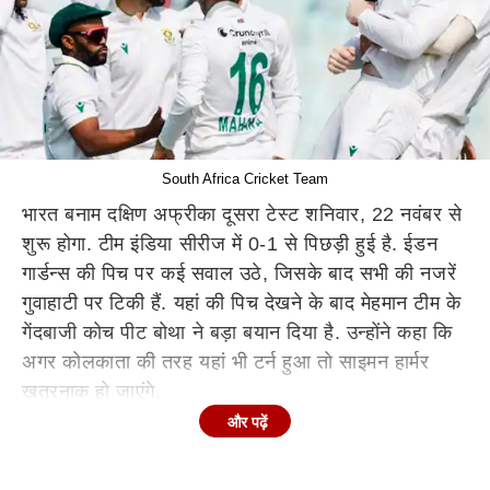
South Africa Cricket Team
भारत बनाम दक्षिण अफ्रीका दूसरा टेस्ट शनिवार, 22 नवंबर से
शुरू होगा. टीम इंडिया सीरीज में 0-1 से पिछड़ी हुई है. ईडन
गार्डन्स की पिच पर कई सवाल उठे, जिसके बाद सभी की नजरें
गुवाहाटी पर टिकी हैं. यहां की पिच देखने के बाद मेहमान टीम के
गेंदबाजी कोच पीट बोथा ने बड़ा बयान दिया है. उन्होंने कहा कि
अगर कोलकाता की तरह यहां भी टर्न हुआ तो साइमन हार्मर
खतरनाक हो जाएंगे.
और पढ़ें
गेंदबाजी कोच बोथा ने दूसरे टेस्ट में कागिसो रबाडा के खेलने की
संभावना से भी इंकार नहीं किया. हालांकि रबाडा ने गुरुवार को