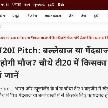
मराठी
ਪੰਜਾਬੀ
বাংলা
ગુજરાતી
நாடு
దేశం
खेल
ऐस्ट्रो
बिजनेस
लाइफस्टाइल
GK
टेक
ट्रेंडिंग
ंजन
ऑटो
खेल
ट
ुड
कार
क्रिकेट
री सिनेमा
टेक्नोलॉजी
शिक्षा
PITCH: बल्लेबाज या गेंदबाज, वाइजैग में किसकी होगी मौज? चौथे टी20 में किसका साथ देगी 
ल सिनेमा
मोबाइल
रिजल्ट
्रिटीज
चैटजीपीटी
नौकरी
0I Pitch: बल्लेबाज या गेंदबा
ी
गैजेट
वेब स्टोरीज
 होगी मौज? चौथे टी20 में किसका
यूटिलिटी न्यूज़
कल्चर
फैक्ट चेक
 जानें
rt: भारत और न्यूजीलैंड के बीच चौथा टी20 वाइजैग में खे
च में पिच गेंदबाज या बल्लेबाजों में से किसके लिए फायदेमंद