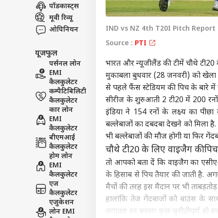
पॉडकास्ट्स
इंडिय
मूवी रिव्यू
एडवर्टाइज विथ अस
IND vs NZ 4th T20I Pitch Report
ओपिनियन
प्राइवेसी पॉलिसी
Source :
PTI
कॉन्टैक्ट अस
यूजफुल
भारत और न्यूजीलैंड की टीमें चौथे टी20 
पर्सनल लोन
सेंड फीडबैक
SC पह
EMI
मुकाबला बुधवार (28 जनवरी) को खेला 
अबाउट अस
फटका
कैलकुलेटर
से पहले फैंस स्टेडियम की पिच के बारे म
से ड
बॉली
कम्पैटिबिलिटी
करियर्स
सीरीज के शुरुआती 2 टी20 में 200 रनों
कैलकुलेटर
कार लोन
इंडिया ने 154 रनों के लक्ष्य का पीछ
EMI
बल्लेबाजों का दबदबा देखने को मिला है.
कैलकुलेटर
भी बल्लेबाजों की मौज होगी या फिर गे
बीएमआई
कैलकुलेटर
चौथे टी20 के लिए वाइजैग की पिच 
‘स्प
होम लोन
करोड़
तो आपको बता दें कि वाइजैग का एसीए-वीड
LOGIN
EMI
सहित
कैलकुलेटर
के हिसाब से पिच तैयार की जाती है. अगर
भी त
एज
मैचों की तरह इस मैदान पर भी ताबड़तोड
कैलकुलेटर
हालांकि तेज गेंदबाजों को बाउंस के सा
एजुकेशन
लगातार रन बनाना कुछ चुनौतीपूर्ण हो सक
लोन EMI