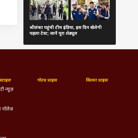
की है.
कब शुरू हो
श्रीलंका पहुंची टीम इंडिया, इस दिन खेलेगी
संस्करण, फॉर्
पहला टेस्ट; जानें पूरा शेड्यूल
देखें पूरी जा
्टाइल
गोल्ड प्राइस
सिल्वर प्राइस
टी न्यूज़
 नॉलेज