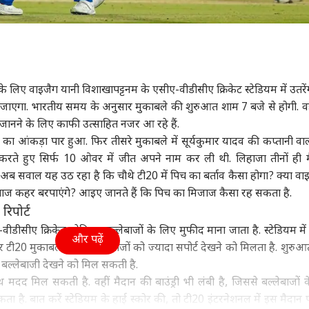
ा
उत्तर प्रदेश और उत्तराखंड
इंडिया
क्रिक
के लिए वाइजैग यानी विशाखापट्टनम के एसीए-वीडीसीए क्रिकेट स्टेडियम में उतरें
ुंची महुआ मोइत्रा को
अतीक अहमद के बेटे उमर
मोहन भागवत के बयान पर
रोहि
जाएगा. भारतीय समय के अनुसार मुकाबले की शुरुआत शाम 7 बजे से होगी. वह
र, 'क्या आपको अंडों
और अली को कोर्ट से राहत,
अभिजीत दीपके बोले, 'BJP
अब 
ें जानने के लिए काफी उत्साहित नजर आ रहे हैं.
र लगता है?
वुड
छोटे भाई आबान के जनाजे
इंडिया
वालों को बताएं कि...'
उत्तर प्रदेश और उत्तराखंड
जाय
इंडि
 का आंकड़ा पार हुआ. फिर तीसरे मुकाबले में सूर्यकुमार यादव की कप्तानी वा
में हो सकेंगे शामिल
कर 
ा करते हुए सिर्फ 10 ओवर में जीत अपने नाम कर ली थी. लिहाजा तीनों ही मैच
 अब सवाल यह उठ रहा है कि चौथे टी20 में पिच का बर्ताव कैसा होगा? क्या वाइज
ंदबाज कहर बरपाएंगे? आइए जानते हैं कि पिच का मिजाज कैसा रह सकता है.
रिपोर्ट
ाइडर मैन' 8वें दिन 400
ड्रोन हंटर्स बना रही भारतीय
अबान की कार से मिलीं
परि
 के हुई पार, 'बॉर्डर 2'
वायुसेना, ऑपरेशन सिंदूर से
लिटरेचर की ये किताबें! भाई
सरक
ीसीए क्रिकेट स्टेडियम बल्लेबाजों के लिए मुफीद माना जाता है. स्टेडियम में फ
 13 फिल्मों का रिकॉर्ड
क्या है इसका कनेक्शन?
के लिए ले जा रहा था जेल
DMK?
और पढ़ें
 टी20 मुकाबला है, तो बल्लेबाजों को ज्यादा सपोर्ट देखने को मिलता है. शुरुआ
ोड़ा
थला
़ बल्लेबाजी देखने को मिल सकती है.
थ मदद मिल सकती है. वहीं मैदान की बाउंड्री भी लंबी है, जिससे बल्लेबाजों 
ता है. बात करें स्टेडियम के हाई स्कोर की, तो टी20 इंटरनेशनल में इस मैदान 