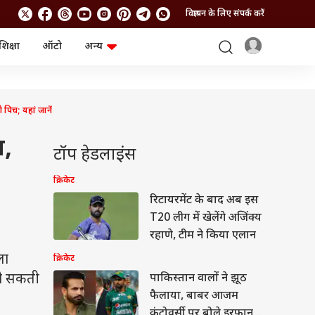
विज्ञापन के लिए संपर्क करें
शिक्षा
ऑटो
अन्य
बिजनेस
लाइफस्टाइल
पर्सनल फाइनेंस
स्वास्थ्य
स्टॉक मार्केट
ट्रैवल
पिच; यहां जानें
म्यूचुअल फंड्स
फूड
क्रिप्टो
फैशन
ज,
आईपीओ
Health and Fitness
टॉप हेडलाइंस
फोटो गैलरी
जनरल नॉलेज
क्रिकेट
रिटायरमेंट के बाद अब इस
वीडियो
T20 लीग में खेलेंगे अजिंक्य
रहाणे, टीम ने किया एलान
ला
क्रिकेट
 हो सकती
पाकिस्तान वालों ने झूठ
फैलाया, बाबर आजम
कंट्रोवर्सी पर बोले इरफान