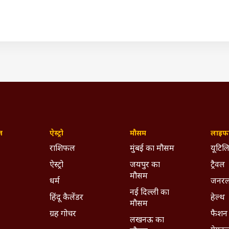
डिया ने नवंबर, 2023 में ऑस्ट्रेलिया के खिलाफ बनाया था.
3 मैचों में जीत हासिल करने के साथ-साथ सीरीज पर अपना नाम लिखवा चु
रफ से और ताबड़तोड़ बल्लेबाजी देखने को मिल सकती है.
IST)
eport
IND Vs NZ 4th T20I
ywhere - Download ABPLIVE on
Android
and
iOS
now!
ज़
ऐस्ट्रो
मौसम
लाइफस
राशिफल
मुंबई का मौसम
यूटिलि
ऐस्ट्रो
जयपुर का
ट्रैवल
मौसम
धर्म
जनरल
नई दिल्ली का
हिंदू कैलेंडर
हेल्थ
मौसम
ग्रह गोचर
फैशन
लखनऊ का