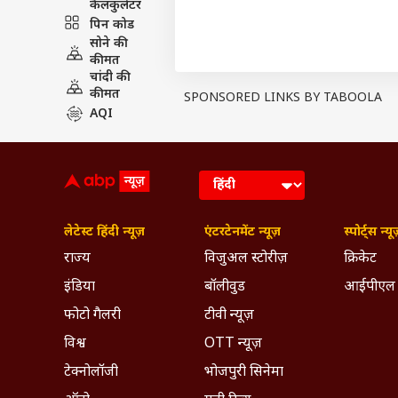
कैलकुलेटर
स्कोर 209/8 रनों का दर्ज है, जो टीम इं
पिन कोड
सीरीज जीत चुकी टीम इंडिया
सोने की
गौरतलब है कि भारतीय टीम शुरुआती 
कीमत
चांदी की
लिहाजा चौथे टी20 में टीम इंडिया की त
कीमत
SPONSORED LINKS BY TABOOLA
PUBLISHED AT : 27 JAN 2026 08:37 PM (
AQI
Tags :
Visakhapatnam
Pitch R
Breaking News, Anytime, An
लेटेस्ट हिंदी न्यूज़
एंटरटेनमेंट न्यूज़
स्पोर्ट्स न्यू
राज्य
विजुअल स्टोरीज़
क्रिकेट
इंडिया
बॉलीवुड
आईपीएल
फोटो गैलरी
टीवी न्यूज़
विश्व
OTT न्यूज़
टेक्नोलॉजी
भोजपुरी सिनेमा