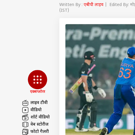
Written By :
एबीपी लाइव
| Edited By: मो
(IST)
एक्सप्लोरर
लाइव टीवी
वीडियो
पर्सनल
शॉर्ट वीडियो
वेब स्टोरीज
टॉप
फोटो गैलरी
हॅलो गेस्ट