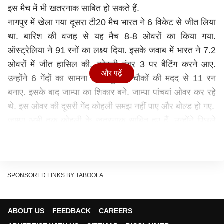
इस मैच में भी खतरनाक साबित हो सकते हैं.
नागपुर में खेला गया दूसरा टी20 मैच भारत ने 6 विकेट से जीत लिया
था. बारिश की वजह से यह मैच 8-8 ओवरों का किया गया.
ऑस्ट्रेलिया ने 91 रनों का लक्ष्य दिया. इसके जवाब में भारत ने 7.2
ओवरों में जीत हासिल की. कोहली नंबर 3 पर बैटिंग करने आए.
और पढ़ें
उन्होंने 6 गेंदों का सामना करते हुए 2 चौकों की मदद से 11 रन
बनाए. इसके बाद जाम्पा का शिकार बने. जाम्पा पांचवां ओवर कर रहे
थे. इस ओवर की दूसरी गेंद कोहली समझ नहीं पाए और बोल्ड हो गए.
जाम्पा अभी तक कोहली के खतरनाक साबित हुए हैं. उन्होंने पिछले
23 मैचों में कोहली को 8 बार अपना शिकार बनाया है. अब हैदराबाद
में खेले जाने वाले मैच में भी कोहली सतर्क होकर खेलने की जरूरत
होगी. स्पिन गेंदबाज जाम्पा, कोहली को आसानी से अपने जाल में
फंसा लेते हैं. कोहली मोहाली में खेले गए टी20 सीरीज के पहले मैच
SPONSORED LINKS BY TABOOLA
में भी कुछ खास नहीं कर पाए थे. वे 7 गेंदों का सामना करते हुए 2 रन
बनाकर आउट हुए थे. उन्हें नाथन एलिस ने पवेलियन भेजा था. अब
ABOUT US
FEEDBACK
CAREERS
तीसरा टी20 मैच खेला जाना है. विराट के फैंस उनसे अच्छे प्रदर्शन