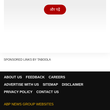
और पढ़ें
SPONSORED LINKS BY TABOOLA
ABOUT US
FEEDBACK
CAREERS
ADVERTISE WITH US
SITEMAP
DISCLAIMER
‘टाइम्स ऑफ इंडिया’ की रिपोर्ट मुताबिक मेडिकल स्टाफ लगातार
PRIVACY POLICY
CONTACT US
सिराज की स्थिति पर नजर रख रहा है. सिराज पहले ही चंडीगढ़
पहुंच चुके हैं, लेकिन मैच में उनका खेलना अगले दो दिनों में होने वाले
ABP NEWS GROUP WEBSITES
असेसमेंट पर निर्भर करेगा.