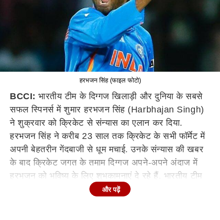
हरभजन सिंह (फाइल फोटो)
BCCI:
भारतीय टीम के दिग्गज खिलाड़ी और दुनिया के सबसे
सफल स्पिनर्स में शुमार हरभजन सिंह (Harbhajan Singh)
ने शुक्रवार को क्रिकेट से संन्यास का एलान कर दिया.
हरभजन सिंह ने करीब 23 साल तक क्रिकेट के सभी फॉर्मेट में
अपनी बेहतरीन गेंदबाजी से धूम मचाई. उनके संन्यास की खबर
के बाद क्रिकेट जगत के तमाम दिग्गज अपने-अपने अंदाज में
हरभजन को भविष्य के लिए शुभकामनाएं दे रहे हैं. भारतीय टीम
के हेड कोच राहुल द्रविड़ (Rahul Dravid) और विराट
और पढ़ें
कोहली (Virat Kohli) इस एलान के बाद भावुक नजर आए.
उन्होंने एक वीडियो मैसेज के जरिए स्टार स्पिनर को भविष्य के