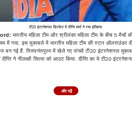
टी20 इंटरनेशनल क्रिकेट में दीप्ति शर्मा ने रचा इतिहास.
ord:
भारतीय महिला टीम और श्रीलंका महिला टीम के बीच 5 मैचों क
म में गया. इस मुकाबले में भारतीय महिला टीम की स्टार ऑलराउंडर दी
ेंदबाज बन गई हैं. तिरुवनंतपुरम में खेले गए पांचवें टी20 इंटरनेशनल मुक
में दीप्ति ने नीलाक्षी सिल्वा को आउट किया. दीप्ति का ये टी20 इंटरने
केट लेने के मामले में मेगन शट के बराबर थीं और दोनों के ही नाम 151 
और पढ़ें
0 इंटरनेशनल विकेट लेने वाली पहली भारतीय गेंदबाज बन गई हैं. उन्हों
िकेट लिया. इसी मैच में दीप्ति शर्मा ने एक नया इतिहास भी रच दिया थ
लिए हैं. दीप्ति अब तक टी20 इंटरनेशनल क्रिकेट में 1100 से ज्याद