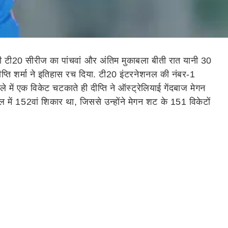
ी टी20 सीरीज का पांचवां और अंतिम मुकाबला बीती रात यानी 30
प्ति शर्मा ने इतिहास रच दिया. टी20 इंटरनेशनल की नंबर-1
ाबले में एक विकेट चटकाते ही दीप्ति ने ऑस्ट्रेलियाई गेंदबाज मेगन
शनल में 152वां शिकार था, जिससे उन्होंने मेगन शट के 151 विकेटों
विकेट दर्ज थे. इसी के साथ, दीप्ति शर्मा एक और बड़ी उपलब्धि
ने ये रिकॉर्ड पिछले हफ्ते श्रीलंका के खिलाफ तीसरे टी20
ा. वो टी20 क्रिकेट के इतिहास में पहली खिलाड़ी (पुरुष या महिला)
ा रन बना चुकी हैं. उनका औसत 23.40 है और स्ट्राइक रेट 104.26