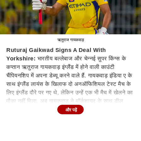
ऋतुराज गायकवाड़
Ruturaj Gaikwad Signs A Deal With
Yorkshire:
भारतीय बल्लेबाज और चेन्नई सुपर किंग्स के
कप्तान ऋतुराज गायकवाड़ इंग्लैंड में होने वाली काउंटी
चैंपियनशिप में अपना डेब्यू करने वाले हैं. गायकवाड़ इंडिया ए के
साथ इंग्लैंड लायंस के खिलाफ दो अनऑफिशियल टेस्ट मैच के
लिए इंग्लैंड दौरे पर गए थे, लेकिन उन्हें एक भी मैच में खेलने का
मौका नहीं मिला. अब गायकवाड़ ने यॉर्कशायर के साथ डील
साइन कर ली है. वह यॉर्कशायर टीम के लिए अगले महीने से
और पढ़ें
खेलते हुए दिखेंगे.
काउंटी चैंपियनशिप के साथ-साथ वनडे कप में भी खेलेंगे
गायकवाड़