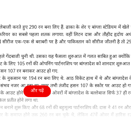
ा
उत्तर प्रदेश और उत्तराखंड
इंडिया
क्रिक
ल्लेबाजी करते हुए 290 रन बना लिए हैं. ढाका के शेर ए बांग्ला स्टेडियम में खेले
े करियर का सबसे पहला शतक लगाया. वहीं लिटन दास और तौहीद हृदोय अ
हसीना के मीडिया इवेंट
अतीक अहमद के बेटे उमर
पीएम मोदी की बैठक में
रिटा
I सीरीज एक-एक से बराबरी पर है और पाकिस्तान को सीरीज जीतनी है तो 29
आया भारत सरकार का
और अली को कोर्ट से राहत,
पहली पंक्ति में सयानी घोष,
रहाण
, जानें क्या कहा
वुड
छोटे भाई आबान के जनाजे
इंडिया
यूसुफ पठान पर तस्वीर साफ
इंडिया
पिलान
उत्तर
हले गेंदबाजी चुनी थी. उसका यह फैसला शुरुआत में गलत साबित हुआ क्योंकि
में हो सकेंगे शामिल
के लिए 105 रनों की ओपनिंग पार्टनरशिप पर बांग्लादेश को शानदार शुरुआत
द हसन 107 रन बनाकर आउट हो गए.
केट के नुकसान पर 194 रन बना लिए थे. आठ विकेट हाथ में थे और बांग्लादेश 
रह संभव नजर आ रहा था. मगर तभी तंजीद हसन 107 के स्कोर पर आउट हो
ाइडर मैन' 8वें दिन 400
लोकसभा में कांग्रेस का
ड्रोन हंटर्स बना रही भारतीय
अबा
और पढ़ें
 के आउट होने के बाद अगले 8 ओवरों में बांग्लादेश के बल्लेबाज सिर्फ 37 ही 
 के हुई पार, 'बॉर्डर 2'
शक्ति प्रदर्शन? MPs को
वायुसेना, ऑपरेशन सिंदूर से
लिटर
 13 फिल्मों का रिकॉर्ड
व्हीप जारी, NDA के भी
क्या है इसका कनेक्शन?
के ल
ल प्रतीत होने लगा था.
ोड़ा
निर्देश
न बनाने शुरू किए और 68 रनों की बहुमूल्य पार्टनरशिप की. दास ने 41 रन और
वर के समाप्त होने तक 260 रन बन चुके थे, लेकिन 47वें ओवर में हारिस 
्लादेश की 300 तक जाने की उम्मीदों पर पानी फेर दिया. अंतिम 4 ओवरों में बांग
देश को सीरीज जीतनी है तो 290 का स्कोर सफलतापूर्वक डिफेंड करना होगा.