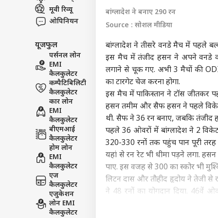
मूवी रिव्यू
इंडिय
बांग्लादेश ने बनाए 290 रन
एडवर्टाइज विथ अस
ओपिनियन
Source : सोशल मीडिया
प्राइवेसी पॉलिसी
यूजफुल
बांग्लादेश ने तीसरे वनडे मैच में पहले ब
कॉन्टैक्ट अस
पर्सनल लोन
इस मैच में तंजीद हसन ने अपने वनड
सेंड फीडबैक
EMI
शेख 
लगाने से चूक गए. अभी 3 मैचों की OD
कैलकुलेटर
अबाउट अस
पर 
का टारगेट चेज करना होगा.
कम्पैटिबिलिटी
बयान
बॉली
करियर्स
कैलकुलेटर
इस मैच में पाकिस्तान ने टॉस जीतकर प
कार लोन
हसन तमीम और सैफ हसन ने पहले विकेट 
EMI
थी. सैफ ने 36 रन बनाए, जबकि तंजी
कैलकुलेटर
बीएमआई
पहले 36 ओवरों में बांग्लादेश ने 2 वि
कैलकुलेटर
320-330 रनों तक पहुंच पान पूरी त
‘स्प
होम लोन
यहां से रन रेट भी धीमा पड़ने लगा. हसन
करोड़
EMI
LOGIN
सहित
कैलकुलेटर
पाए. इस वजह से 300 का स्कोर भी मुश्कि
भी त
एज
लिटन दास और तौहीद हृदोय ने तेजी से र
कैलकुलेटर
ने 48 रनों का योगदान दिया. 46वें ओ
एजुकेशन
लोन EMI
लगातार 2 गेंदों पर दो विकेट लेकर बांग
कैलकुलेटर
की टीम 30 ही रन जोड़ पाई. अब बांग्ला