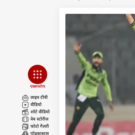
एक्सप्लोरर
लाइव टीवी
वीडियो
पर्सनल
शॉर्ट वीडियो
वेब स्टोरीज
फोटो गैलरी
टॉप
हॅलो गेस्ट
पॉडकास्ट्स