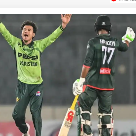
 कार्नर
 आर्टिकल्स
टॉप रील्स