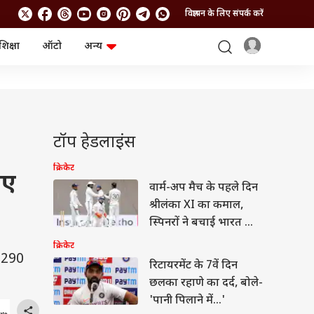
विज्ञापन के लिए संपर्क करें
शिक्षा
ऑटो
अन्य
बिजनेस
लाइफस्टाइल
पर्सनल फाइनेंस
स्वास्थ्य
स्टॉक मार्केट
ट्रैवल
म्यूचुअल फंड्स
फूड
क्रिप्टो
फैशन
टॉप हेडलाइंस
आईपीओ
Health and Fitness
फोटो गैलरी
जनरल नॉलेज
क्रिकेट
िए
वार्म-अप मैच के पहले दिन
श्रीलंका XI का कमाल,
वीडियो
स्पिनरों ने बचाई भारत की
लाज
क्रिकेट
ए 290
रिटायरमेंट के 7वें दिन
छलका रहाणे का दर्द, बोले-
'पानी पिलाने में...'