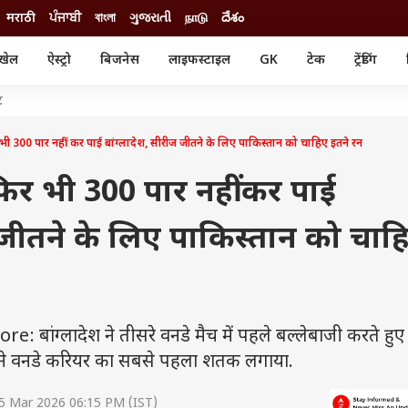
मराठी
ਪੰਜਾਬੀ
বাংলা
ગુજરાતી
நாடு
దేశం
खेल
ऐस्ट्रो
बिजनेस
लाइफस्टाइल
GK
टेक
ट्रेंडिंग
ंजन
ऑटो
खेल
ट
ुड
कार
क्रिकेट
री सिनेमा
टेक्नोलॉजी
शिक्षा
 300 पार नहीं कर पाई बांग्लादेश, सीरीज जीतने के लिए पाकिस्तान को चाहिए इतने रन
ल सिनेमा
मोबाइल
रिजल्ट
्रिटीज
चैटजीपीटी
नौकरी
र भी 300 पार नहीं कर पाई
ी
गैजेट
वेब स्टोरीज
 जीतने के लिए पाकिस्तान को चाह
यूटिलिटी न्यूज़
कल्चर
फैक्ट चेक
बांग्लादेश ने तीसरे वनडे मैच में पहले बल्लेबाजी करते हु
अपने वनडे करियर का सबसे पहला शतक लगाया.
5 Mar 2026 06:15 PM (IST)