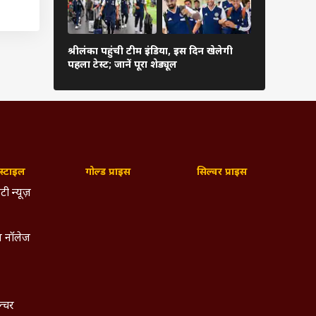
कब शुरू हो
श्रीलंका पहुंची टीम इंडिया, इस दिन खेलेगी
संस्करण, फॉर्
पहला टेस्ट; जानें पूरा शेड्यूल
देखें पूरी जा
्ट्स
ढ़ाई
E से
 में
्टाइल
गोल्ड प्राइस
सिल्वर प्राइस
टी न्यूज़
 नॉलेज
ल्चर