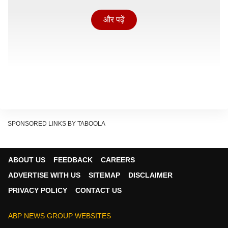
और पढ़ें
SPONSORED LINKS BY TABOOLA
ABOUT US
FEEDBACK
CAREERS
ADVERTISE WITH US
SITEMAP
DISCLAIMER
PRIVACY POLICY
CONTACT US
बारिश से प्रभावित इस मैच में ऑस्ट्रेलिया को जीत के लिए 278
रनों का लक्ष्य मिला था, जिसका पीछा करते हुए ऑस्ट्रेलिया की
ABP NEWS GROUP WEBSITES
शुरुआत ही खराब हुई थी. तस्कीन अहमद ने पहली ही गेंद पर मैट