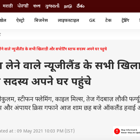
मराठी
ਪੰਜਾਬੀ
বাংলা
ગુજરાતી
நாடு
దేశం
खेल
ऐस्ट्रो
बिजनेस
लाइफस्टाइल
GK
टेक
ट्रेंडिंग
ंजन
ऑटो
खेल
ट
ुड
कार
क्रिकेट
री सिनेमा
टेक्नोलॉजी
शिक्षा
ेने वाले न्यूजीलैंड के सभी खिलाड़ी और सपोर्टिंग स्टाफ सदस्य अपने घर पहुंचे
ल सिनेमा
मोबाइल
रिजल्ट
्रिटीज
चैटजीपीटी
नौकरी
ा लेने वाले न्यूजीलैंड के सभी खिला
ी
गैजेट
वेब स्टोरीज
 सदस्य अपने घर पहुंचे
यूटिलिटी न्यूज़
कल्चर
फैक्ट चेक
डन मैकुलम, स्टीफन फ्लेमिंग, काइल मिल्स, तेज गेंदबाज़ लौकी फर्ग्
इरिस और अंपायर क्रिस गफाने आज शाम छह बजे ऑकलैंड हवाई अड
ed at : 09 May 2021 10:03 PM (IST)