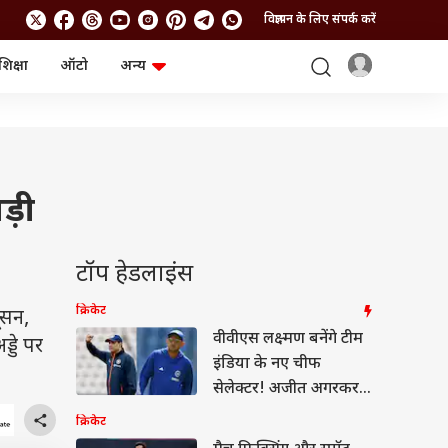
विज्ञापन के लिए संपर्क करें
शिक्षा
ऑटो
अन्य
बिजनेस
लाइफस्टाइल
पर्सनल फाइनेंस
स्वास्थ्य
स्टॉक मार्केट
ट्रैवल
म्यूचुअल फंड्स
फूड
क्रिप्टो
फैशन
ड़ी
आईपीओ
Health and Fitness
फोटो गैलरी
जनरल नॉलेज
टॉप हेडलाइंस
वीडियो
क्रिकेट
यूसन,
वीवीएस लक्ष्मण बनेंगे टीम
्डे पर
इंडिया के नए चीफ
सेलेक्टर! अजीत अगरकर
की छुट्टी
क्रिकेट