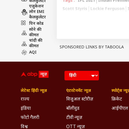
Tags :
IPL 2021
Indian Premie
कैलकुलेटर
एजुकेशन
Scott Styris
Lockie Ferguson
लोन EMI
कैलकुलेटर
All New Zealand Players Reach
पिन कोड
Breaking News, Anytime, An
सोने की
कीमत
चांदी की
कीमत
SPONSORED LINKS BY TABOOLA
AQI
लेटेस्ट हिंदी न्यूज़
एंटरटेनमेंट न्यूज़
स्पोर्ट्स न्यू
राज्य
विजुअल स्टोरीज़
क्रिकेट
इंडिया
बॉलीवुड
आईपीएल
फोटो गैलरी
टीवी न्यूज़
विश्व
OTT न्यूज़