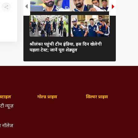
कब शुरू हो
श्रीलंका पहुंची टीम इंडिया, इस दिन खेलेगी
संस्करण, फॉर्
पहला टेस्ट; जानें पूरा शेड्यूल
देखें पूरी जा
्टाइल
गोल्ड प्राइस
सिल्वर प्राइस
टी न्यूज़
 नॉलेज