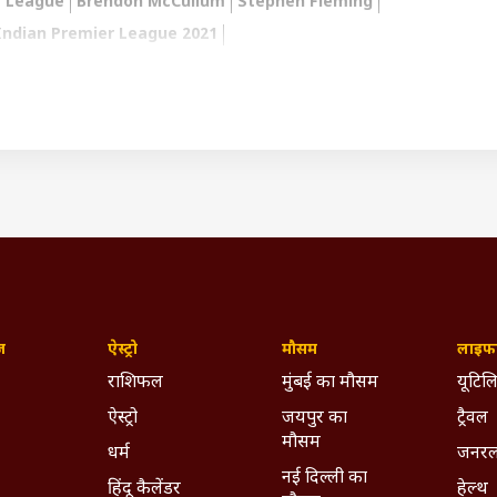
r League
Brendon McCullum
Stephen Fleming
Indian Premier League 2021
ed Home
ywhere - Download ABPLIVE on
Android
and
iOS
now!
ज़
ऐस्ट्रो
मौसम
लाइफस
राशिफल
मुंबई का मौसम
यूटिलि
ऐस्ट्रो
जयपुर का
ट्रैवल
मौसम
धर्म
जनरल
नई दिल्ली का
हिंदू कैलेंडर
हेल्थ