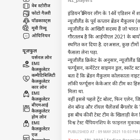
NZ_players
टॉप
वेब स्टोरीज
हॅलो गेस्ट
फोटो गैलरी
इंडियन प्रीमियर लीग के 14वें एडिशन में
विश्व
पॉडकास्ट्स
न्यूजीलैंड के पूर्व कप्तान ब्रेंडन मैकु
एडवर्टाइज विथ अस
मूवी रिव्यू
न्यूजीलैंड के आखिरी सदस्य हैं जो भारत से
प्राइवेसी पॉलिसी
ओपिनियन
गौरतलब है कि आईपीएल 2021 के बायो बबल
कॉन्टैक्ट अस
स्थगित कर दिया है. दरअसल, कुछ टीमों
यूजफुल
सेंड फीडबैक
फैसला लेना पड़ा.
'किस
पर्सनल लोन
अबाउट अस
न्यूजीलैंड क्रिकेट के अनुसार, न्यूजीलैंड
डील'
EMI
लिए क
ओटीट
फर्ग्यूसन, कमेंटेटर साइमन डुल, स्कॉट
करियर्स
कैलकुलेटर
कम्पैटिबिलिटी
बता दें कि ब्रेंडन मैकुलम कोलकाता नाइट 
कैलकुलेटर
लॉकी फर्ग्यूसन केकेआर की टीम का हिस्
कार लोन
मिला था.
EMI
कैलकुलेटर
वहीं इससे पहले ट्रेंट बोल्ट, फिन एलेन
'इमो
बीएमआई
शेन बॉन्ड और रॉयल चैलेंजर्स बैंगलोर 
दिखा
कैलकुलेटर
LOGIN
इस बीच कीवी टेस्ट टीम के खिलाड़ी के
अप 2
होम लोन
बोले 
विश्व टेस्ट चैंपियनशिप के फाइनल मुकाबले
EMI
कैलकुलेटर
PUBLISHED AT : 09 MAY 2021 10:03 PM 
एज