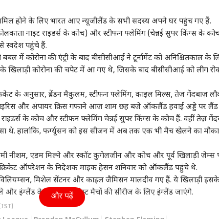
 आर्टिकल्स
टॉप रील्स
 शामिल होने के लिए भारत आए न्यूजीलैंड के सभी सदस्य अपने घर पहुंच गए हैं.
महाराष्ट्र
इंडिया
क्रिक
लम (कोलकाता नाइट राइडर्स के कोच) और स्टीफन फ्लेमिंग (चेन्नई सुपर किंग्स के को
 स्वदेश पहुंचे हैं.
 में कोरोना की एंट्री के बाद बीसीसीआई ने टूर्नामेंट को अनिश्चितकाल के ल
 के खिलाड़ी कोरोना की चपेट में आ गए थे, जिसके बाद बीसीसीआई को लीग रो
ी भी कीमत पर हो
राहुल गांधी रांची क्यों नहीं
'आप मर्द हैं तो...' तृषा पर
मैच 
 क्रिकेट के अनुसार, ब्रेंडन मैकुलम, स्टीफन फ्लेमिंग, काइल मिल्स, तेज गेंदबाज़ ल
, ईरान से समझौते के
गए? संजय निरुपम का
स्टालिन के कमेंट के बाद
फिक्
्यों बेताब हैं ट्रंप?
ी
कांग्रेस पर हमला
दिल्ली NCR
खुशबू सुंदर का फूटा गुस्सा
विश्व
है?
फूड
 स्टाइरिस और अंपायर क्रिस गफाने आज शाम छह बजे ऑकलैंड हवाई अड्डे पर लैंड
राइडर्स के कोच और स्टीफन फ्लेमिंग चेन्नई सुपर किंग्स के कोच हैं. वहीं तेज़ गें
सा थे. हालांकि, फर्ग्यूसन को इस सीजन में अब तक एक भी मैच खेलने का मौका
, जिमी नीशम, एडम मिल्ने और स्कॉट कुगेलजीन और कोच और पूर्व खिलाड़ी जेम्स प
शनल साइड नहीं
दिल्ली में आज भी जारी
लाल सागर में कैसे डूबा
हैदर
के क्रिकेट ऑपरेशन के निदेशक माइक हेसन शनिवार को ऑकलैंड पहुंचे थे.
ना चाहता था', 'लॉक
रहेगा बारिश का सिलसिला,
भारतीय जहाज? सभी 13
कौन 
न विलियम्सन, मिशेल सेंटनर और काइल जैमिसन मालदीव गए हैं. ये खिलाड़ी इसक
' से एविक्शन के बाद
जानें IMD का अपडेट
भारतीयों को सुरक्षित
पर 
हर्षद चोपड़ा
निकाला गया, जानें अपडेट
 और इंग्लैंड के खिलाफ दो टेस्ट मैचों की सीरीज के लिए इंग्लैंड जाएंगे.
और पढ़ें
(IST)