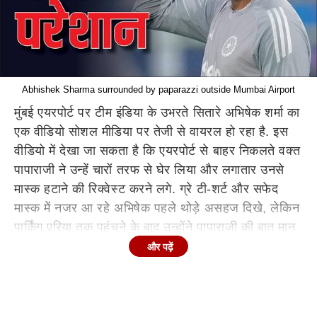
Abhishek Sharma surrounded by paparazzi outside Mumbai Airport
मुंबई एयरपोर्ट पर टीम इंडिया के उभरते सितारे अभिषेक शर्मा का
एक वीडियो सोशल मीडिया पर तेजी से वायरल हो रहा है. इस
वीडियो में देखा जा सकता है कि एयरपोर्ट से बाहर निकलते वक्त
पापाराजी ने उन्हें चारों तरफ से घेर लिया और लगातार उनसे
मास्क हटाने की रिक्वेस्ट करने लगे. ग्रे टी-शर्ट और सफेद
मास्क में नजर आ रहे अभिषेक पहले थोड़े असहज दिखे, लेकिन
पार्किंग एरिया तक पहुंचने के बाद उन्होंने पापाराजी की बात मान
ली और कुछ सेकंड के लिए मास्क हटाकर कैमरे की तरफ देखा.
और पढ़ें
इसके बाद वह बिना कोई बयान दिए अपनी गाड़ी में बैठकर निकल
गए.
एयरपोर्ट पर दिखी स्टारडम की झलक