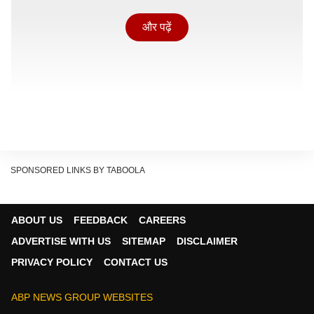
और पढ़ें
SPONSORED LINKS BY TABOOLA
टी20 इंटरनेशनल में लगातार चार ओवर मेडन डालने वाले आयुष
ABOUT US
FEEDBACK
CAREERS
पहले एशियाई गेंदबाज़ बन चुके हैं. ओवरऑल आयूष मेडन ओवर
ADVERTISE WITH US
SITEMAP
DISCLAIMER
डालने की लिस्ट में तीसरे स्थान पर आ गए हैं.
PRIVACY POLICY
CONTACT US
आयुष शुक्ला से पहले, कनाडा के साद बिन जफर और न्यूजीलैंड के
तेज गेंदबाज लॉकी फग्यूर्सन ने टी20 इंटरनेशनल क्रिकेट में लगातार
ABP NEWS GROUP WEBSITES
4 ओवर मेडन डाले हैं. साद बिन जफर ने यह उपलब्धि 2021 में