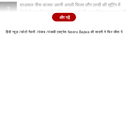
दरअसल नीरू बाजवा अपनी अगली फिल्म लौंग लाची की शूटिंग में
2
बिजी हैं. इस फिल्म की शूटिंग राजस्थान की एक लोकेशन पर चल रही
और पढ़ें
हैं.
हिंदी न्यूज़
फोटो गैलरी
पंजाब
पंजाबी एक्ट्रेस Neeru Bajwa की सादगी ने फिर जीता फैन्स का