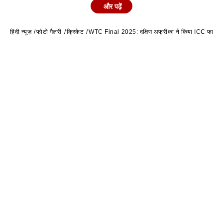
और पढ़ें
तरह से पहली पारी में ऑस्ट्रेलिया के पास 74 रनों की बढ़त थी.
हिंदी न्यूज़
फोटो गैलरी
क्रिकेट
WTC Final 2025: दक्षिण अफ्रीका ने किया ICC फाइनल में 