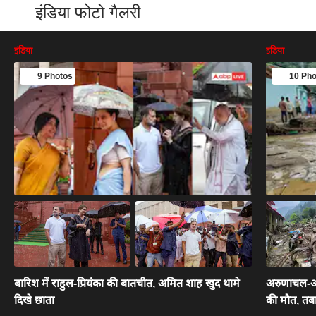
इंडिया फोटो गैलरी
इंडिया
इंडिया
9 Photos
10 Pho
बारिश में राहुल-प्रियंका की बातचीत, अमित शाह खुद थामे
अरुणाचल-असम
दिखे छाता
की मौत, तबाह