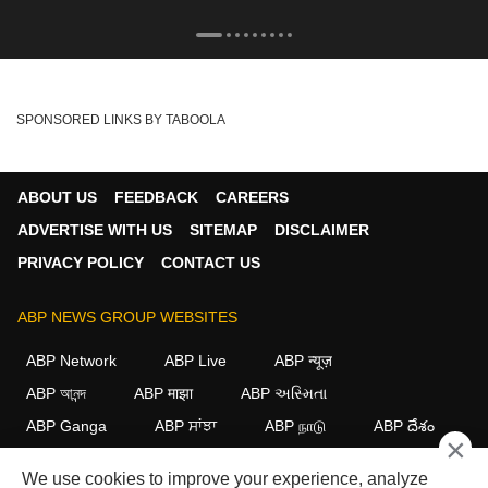
SPONSORED LINKS BY TABOOLA
ABOUT US
FEEDBACK
CAREERS
ADVERTISE WITH US
SITEMAP
DISCLAIMER
PRIVACY POLICY
CONTACT US
ABP NEWS GROUP WEBSITES
ABP Network
ABP Live
ABP न्यूज़
ABP আনন্দ
ABP माझा
ABP અસ્મિતા
ABP Ganga
ABP ਸਾਂਝਾ
ABP நாடு
ABP దేశం
×
FOLLOW US
We use cookies to improve your experience, analyze