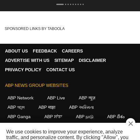
SPONSORED LINKS BY TABOOLA
ABOUT US
FEEDBACK
CAREERS
ADVERTISE WITH US
SITEMAP
DISCLAIMER
PRIVACY POLICY
CONTACT US
ABP NEWS GROUP WEBSITES
ABP Network
ABP Live
ABP न्यूज़
ABP আনন্দ
ABP माझा
ABP અસ્મિતા
ABP Ganga
ABP ਸਾਂਝਾ
ABP நாடு
ABP దేశం
×
FOLLOW US
We use cookies to improve your experience, analyze
traffic, and personalize content. By clicking "Allow", you