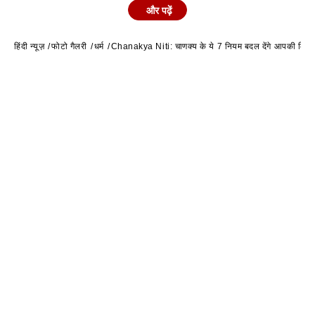
2
और पढ़ें
कर्मों से होती है न कि उनकी अच्छी-अच्छी बातों से.
हिंदी न्यूज़
फोटो गैलरी
धर्म
Chanakya Niti: चाणक्य के ये 7 नियम बदल देंगे आपकी किस्म