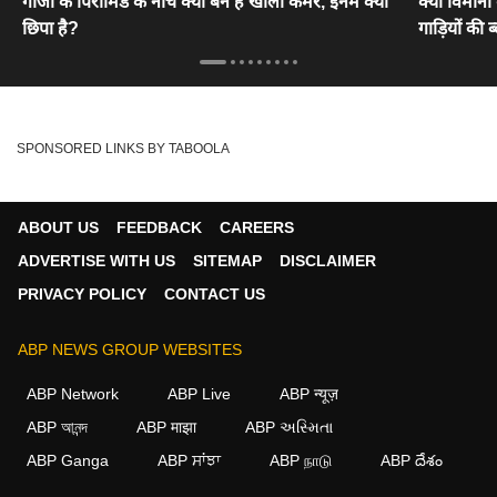
गीजा के पिरामिड के नीचे क्यों बने हैं खाली कमरे, इनमें क्या
क्या‌ विमानो
छिपा है?
गाड़ियों की 
SPONSORED LINKS BY TABOOLA
ABOUT US
FEEDBACK
CAREERS
ADVERTISE WITH US
SITEMAP
DISCLAIMER
PRIVACY POLICY
CONTACT US
ABP NEWS GROUP WEBSITES
ABP Network
ABP Live
ABP न्यूज़
ABP আনন্দ
ABP माझा
ABP અસ્મિતા
ABP Ganga
ABP ਸਾਂਝਾ
ABP நாடு
ABP దేశం