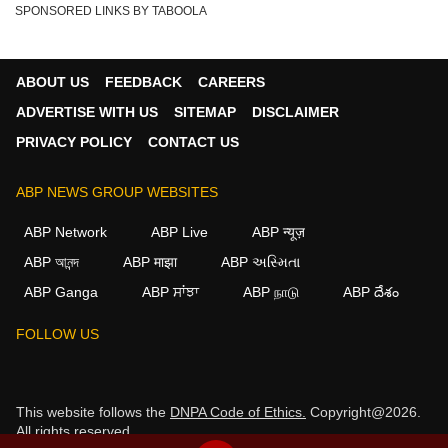
SPONSORED LINKS BY TABOOLA
ABOUT US
FEEDBACK
CAREERS
ADVERTISE WITH US
SITEMAP
DISCLAIMER
PRIVACY POLICY
CONTACT US
ABP NEWS GROUP WEBSITES
ABP Network
ABP Live
ABP न्यूज़
ABP আনন্দ
ABP माझा
ABP અસ્મિતા
ABP Ganga
ABP ਸਾਂਝਾ
ABP நாடு
ABP దేశం
FOLLOW US
This website follows the
DNPA Code of Ethics.
Copyright@2026.
All rights reserved.