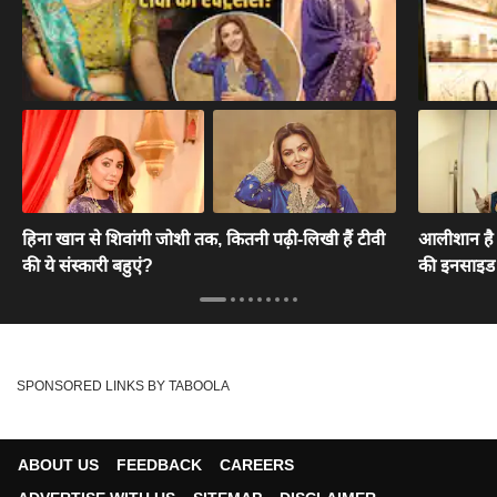
हिना खान से शिवांगी जोशी तक, कितनी पढ़ी-लिखी हैं टीवी
आलीशान है म
की ये संस्कारी बहुएं?
की इनसाइड
SPONSORED LINKS BY TABOOLA
ABOUT US
FEEDBACK
CAREERS