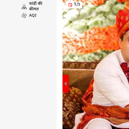
चांदी की
1
/5
कीमत
AQI
पर्सनल