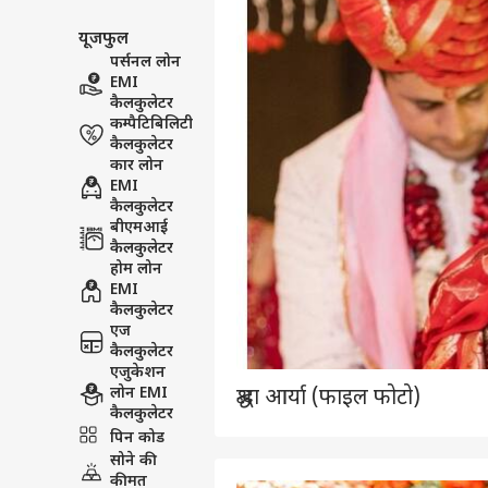
यूजफुल
पर्सनल लोन
EMI
कैलकुलेटर
कम्पैटिबिलिटी
कैलकुलेटर
कार लोन
EMI
कैलकुलेटर
बीएमआई
कैलकुलेटर
होम लोन
EMI
कैलकुलेटर
एज
कैलकुलेटर
एजुकेशन
लोन EMI
श्रद्धा आर्या (फाइल फोटो)
कैलकुलेटर
पिन कोड
सोने की
कीमत