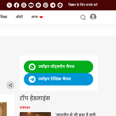
विज्ञापन के लिए संपर्क करें
शिक्षा
ऑटो
अन्य
बिजनेस
लाइफस्टाइल
पर्सनल फाइनेंस
स्वास्थ्य
स्टॉक मार्केट
ट्रैवल
म्यूचुअल फंड्स
फूड
क्रिप्टो
फैशन
आईपीओ
Health and Fitness
फोटो गैलरी
जनरल नॉलेज
ज्वॉइन वॉट्सऐप चैनल
वीडियो
ज्वॉइन टेलिग्राम चैनल
टॉप हेडलाइंस
मनोरंजन
'सुपरमैन से भी बड़ा है सनी