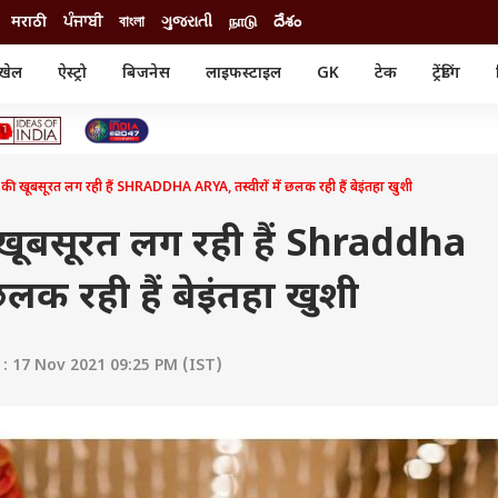
मराठी
ਪੰਜਾਬੀ
বাংলা
ગુજરાતી
நாடு
దేశం
खेल
ऐस्ट्रो
बिजनेस
लाइफस्टाइल
GK
टेक
ट्रेंडिंग
ंजन
ऑटो
खेल
ुड
कार
क्रिकेट
री सिनेमा
टेक्नोलॉजी
शिक्षा
ल सिनेमा
 की खूबसूरत लग रही हैं SHRADDHA ARYA, तस्वीरों में छलक रही हैं बेइंतहा खुशी
मोबाइल
रिजल्ट
्रिटीज
चैटजीपीटी
नौकरी
ी
ी खूबसूरत लग रही हैं Shraddha
गैजेट
वेब स्टोरीज
 छलक रही हैं बेइंतहा खुशी
यूटिलिटी न्यूज़
कल्चर
फैक्ट चेक
: 17 Nov 2021 09:25 PM (IST)