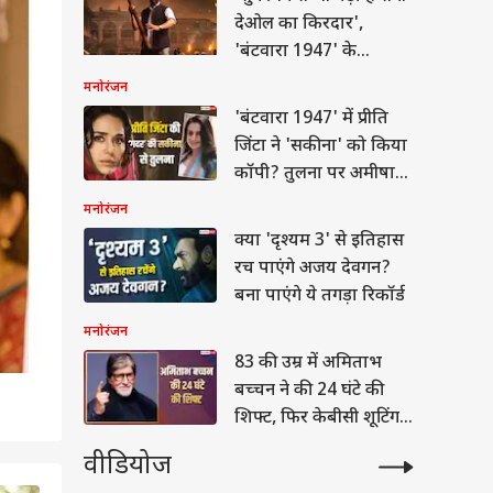
देओल का किरदार',
'बंटवारा 1947' के
डायरेक्टर का बड़ा दावा
मनोरंजन
'बंटवारा 1947' में प्रीति
जिंटा ने 'सकीना' को किया
कॉपी? तुलना पर अमीषा
पटेल ने दिया जवाब
मनोरंजन
क्या 'दृश्यम 3' से इतिहास
रच पाएंगे अजय देवगन?
बना पाएंगे ये तगड़ा रिकॉर्ड
मनोरंजन
83 की उम्र में अमिताभ
बच्चन ने की 24 घंटे की
शिफ्ट, फिर केबीसी शूटिंग
पर भी निकले
वीडियोज