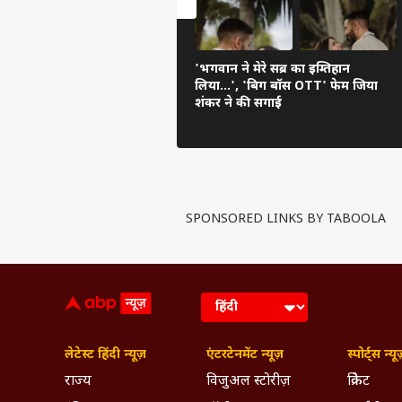
'भगवान ने मेरे सब्र का इम्तिहान
लिया...', 'बिग बॉस OTT' फेम जिया
शंकर ने की सगाई
SPONSORED LINKS BY TABOOLA
लेटेस्ट हिंदी न्यूज़
एंटरटेनमेंट न्यूज़
स्पोर्ट्स न्यू
राज्य
विजुअल स्टोरीज़
क्रिकेट