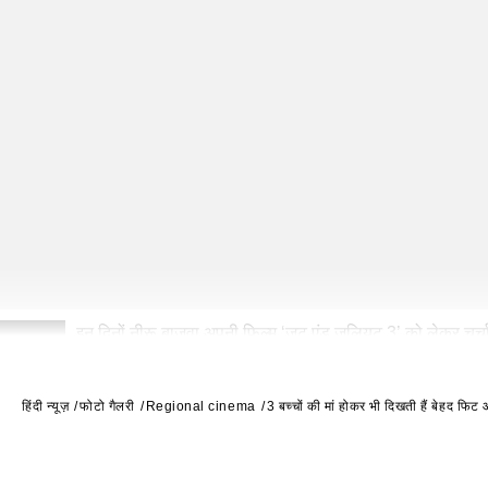
इन दिनों नीरू बाजवा अपनी फिल्म ‘जट एंड जूलियट 3’ को लेकर चर्चा
2
हिंदी न्यूज़
फोटो गैलरी
Regional cinema
3 बच्चों की मां होकर भी दिखती हैं बेहद फिट 