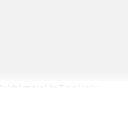
दिलजीत दोसांझ के साथ नजर आई. फिल्म 27 जून को रिलीज हुई थी.