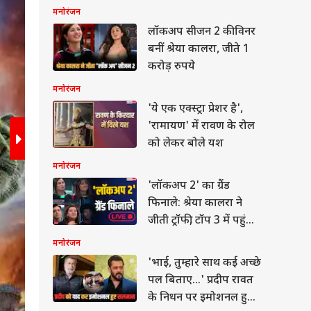
मनोरंजन
लॉकअप सीजन 2 की विनर
बनीं श्रेया कालरा, जीते 1
करोड़ रुपये
मनोरंजन
'ये एक एक्स्ट्रा प्रेशर है',
'रामायण' में रावण के रोल
को लेकर बोले यश
मनोरंजन
'लॉकअप 2' का ग्रैंड
ये फिल्म 1980 के दशक की मशहूर सुपरहीरो कहानी 'ही-म
फिनाले: श्रेया कालरा ने
कहानी प्रिंस एडम के इर्द-गिर्द घूमती है, जो बचपन में अप
जीती ट्रॉफी, टॉप 3 में पहुंचे
पर आ जाता है. ये 5 जून 2026 को थिएटर में रिलीज़ होग
ये कंटेस्टेंट, जानें शो में क्या-
मनोरंजन
क्या हुआ
'भाई, तुम्हारे साथ कई अच्छे
ेट
पल बिताए...' प्रदीप रावत
के निधन पर इमोशनल हुए