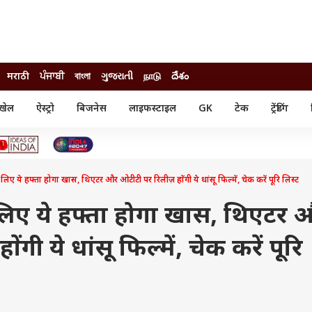
मराठी
ਪੰਜਾਬੀ
বাংলা
ગુજરાતી
நாடு
దేశం
खेल
ऐस्ट्रो
बिजनेस
लाइफस्टाइल
GK
टेक
ट्रेंडिंग
ंजन
ऑटो
खेल
ुड
कार
क्रिकेट
री सिनेमा
टेक्नोलॉजी
शिक्षा
ल सिनेमा
 लिए ये हफ्ता होगा खास, थिएटर और ओटीटी पर रिलीज़ होंगी ये धांसू फिल्में, चेक करें पूरि लिस्ट
मोबाइल
रिजल्ट
्रिटीज
चैटजीपीटी
नौकरी
ी
 लिए ये हफ्ता होगा खास, थिएटर 
गैजेट
वेब स्टोरीज
गी ये धांसू फिल्में, चेक करें पूरि
यूटिलिटी न्यूज़
कल्चर
फैक्ट चेक