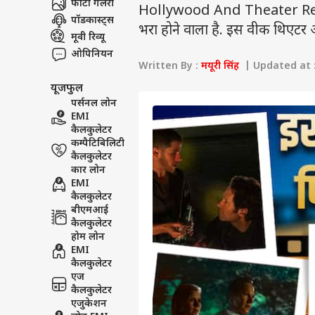
फोटो गैलरी
Hollywood And Theater Release
पॉडकास्ट्स
भरा होने वाला है. इस वीक थिएटर 
मूवी रिव्यू
ओपिनियन
Written By :
मयूरी सिंह
| Updated at :
यूजफुल
पर्सनल लोन
EMI
कैलकुलेटर
कम्पैटिबिलिटी
कैलकुलेटर
कार लोन
EMI
कैलकुलेटर
बीएमआई
कैलकुलेटर
होम लोन
EMI
कैलकुलेटर
एज
कैलकुलेटर
एजुकेशन