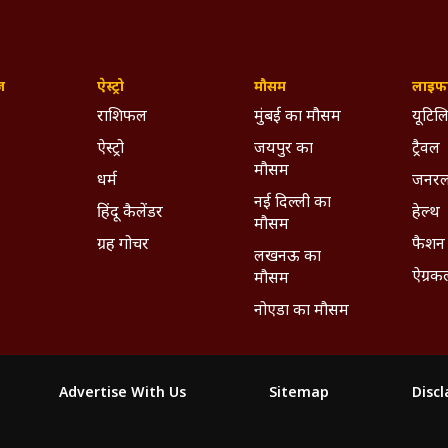
ज़
ऐस्ट्रो
मौसम
लाइफस
राशिफल
मुंबई का मौसम
यूटिलि
ऐस्ट्रो
जयपुर का
ट्रैवल
मौसम
धर्म
जनरल
नई दिल्ली का
हिंदू कैलेंडर
हेल्थ
मौसम
ग्रह गोचर
फैशन
लखनऊ का
ऐग्रक
मौसम
नोएडा का मौसम
Advertise With Us
Sitemap
Disc