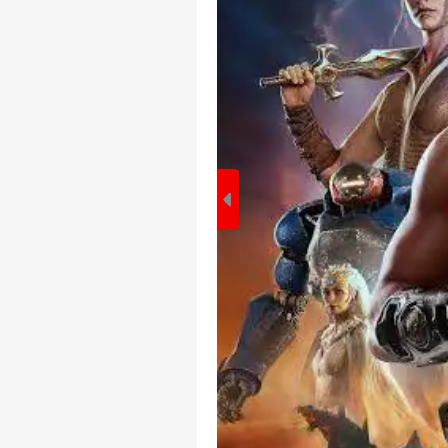
पर्सनल
टॉप
हॅलो गेस्ट
इंडिय
एडवर्टाइज विथ अस
प्राइवेसी पॉलिसी