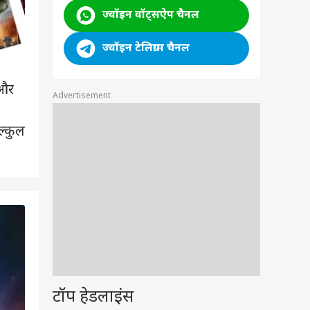
ज्वॉइन वॉट्सऐप चैनल
ज्वॉइन टेलिग्राम चैनल
 और
Advertisement
ल्कुल
2
/7
टॉप हेडलाइंस