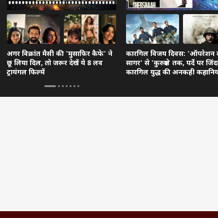
अगर विक्रांत मैसी की 'मुसाफिर कैफे' ने
कारगिल विजय दिवस: 'ऑपरेशन 
छू लिया दिल, तो जरूर देखें ये 8 लव
सागर' से 'कुरुक्षेत्र' तक, पर्दे पर जिंद
ट्रायंगल फिल्में
कारगिल युद्ध की अनकही कहानिया