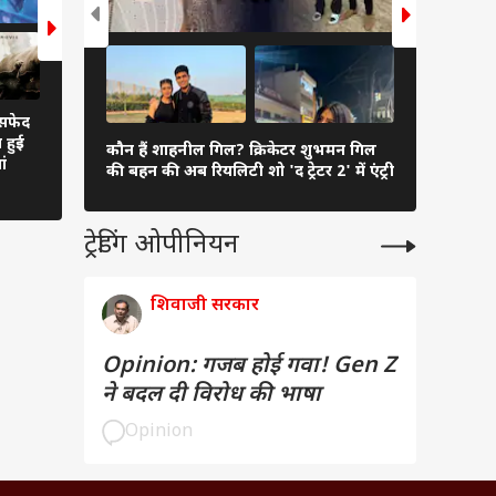
सफेद
'लॉक अप 2' में कौन है सबसे अमीर?
क्या पति गौरव खन्ना से बढ़क
अगर विक्रांत
ा हुई
राम कपूर से शिल्पा शिंदे तक जानिए
चमोला का कुत्ता? 'लॉक अप
कौन हैं शाहनील गिल? क्रिकेटर शुभमन गिल
लिया दिल, तो
ं
सभी की नेटवर्थ
बड़ा बयान
की बहन की अब रियलिटी शो 'द ट्रेटर 2' में एंट्री
फिल्में
ट्रेडिंग ओपीनियन
शिवाजी सरकार
Opinion: गजब होई गवा! Gen Z
ने बदल दी विरोध की भाषा
Opinion