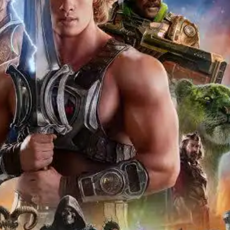
 कार्नर
 आर्टिकल्स
टॉप रील्स
ा
इंडिया
झारखंड
क्रिक