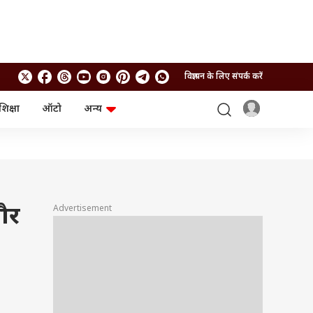
विज्ञापन के लिए संपर्क करें
शिक्षा
ऑटो
अन्य
बिजनेस
लाइफस्टाइल
पर्सनल फाइनेंस
स्वास्थ्य
स्टॉक मार्केट
ट्रैवल
म्यूचुअल फंड्स
फूड
क्रिप्टो
फैशन
आईपीओ
Health and Fitness
और
Advertisement
फोटो गैलरी
जनरल नॉलेज
वीडियो