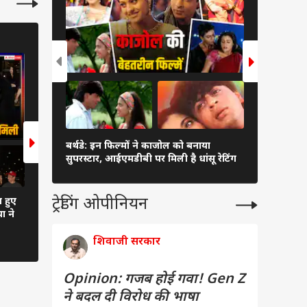
बॉलीवुड
बॉलीवुड
9 Photos
7 Photos
'डीडीएलजे' 
बर्थडे: इन फिल्मों ने काजोल को बनाया
की लव लाइफ
सुपरस्टार, आईएमडीबी पर मिली है धांसू रेटिंग
डेट
ट्रेडिंग ओपीनियन
 हुए
'बंटवारा 1947' के प्रमोशन में ब्लू सूट में
ऐश्वर्या राय बच्चन का कान
ा ने
छाईं प्रीति जिंटा, सनी देओल का भी
अनसीन लुक वायरल, 7 हज
दिखा दमदार अंदाज
स्ट्रैपलेस गाउन में ढाया कह
शिवाजी सरकार
Opinion: गजब होई गवा! Gen Z
ने बदल दी विरोध की भाषा