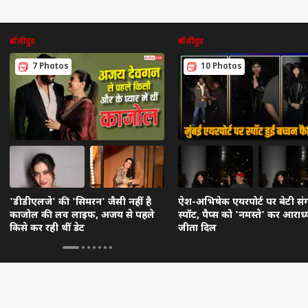
बॉलीवुड
बॉलीवुड
7 Photos
10 Photos
'डीडीएलजे' की 'सिमरन' जैसी नहीं है
ऐश-अभिषेक एयरपोर्ट पर बेटी संग
काजोल की लव लाइफ, अजय से पहले
स्पॉट, पैप्स को 'नमस्ते' कर आराध्य
किसे कर रही थीं डेट
जीता दिल