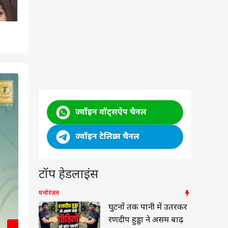
2
/7
ज्वॉइन वॉट्सऐप चैनल
ज्वॉइन टेलिग्राम चैनल
टॉप हेडलाइंस
मनोरंजन
घुटनों तक पानी में उतरकर
रणदीप हुड्डा ने असम बाढ़