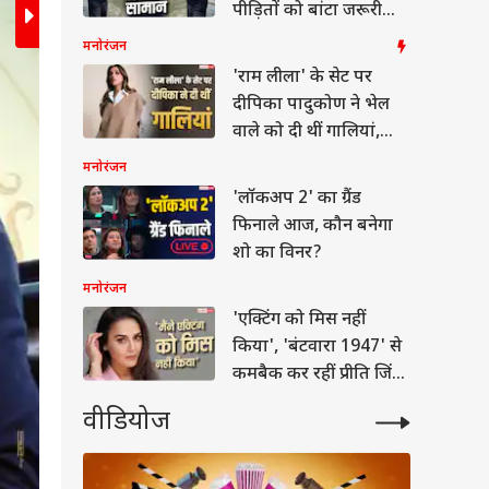
पीड़ितों को बांटा जरूरी
सामान, देखें वीडियो
मनोरंजन
'राम लीला' के सेट पर
दीपिका पादुकोण ने भेल
वाले को दी थीं गालियां,
सलमान खान और कैटरीना कैफ स्टारर 'टाइगर 3' भी इस साल
जयति भाटिया का खुलासा
फिल्म ने वर्ल्डवाइड बॉक्स ऑफिस पर 449.3 करोड़ का 
मनोरंजन
'लॉकअप 2' का ग्रैंड
वुड
फिनाले आज, कौन बनेगा
शो का विनर?
मनोरंजन
'एक्टिंग को मिस नहीं
किया', 'बंटवारा 1947' से
टिंग को मिस नहीं
कमबैक कर रहीं प्रीति जिंटा,
', 'बंटवारा 1947' से
क कर रहीं प्रीति जिंटा,
कल्चर
सेट पर 'टॉर्चर' को लेकर
वीडियोज
पर 'टॉर्चर' को लेकर
कहा ये
ये