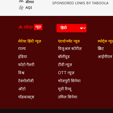
कीमत
SPONSORED LINKS BY TABOOLA
AQI
लेटेस्ट हिंदी न्यूज़
एंटरटेनमेंट न्यूज़
स्पोर्ट्स न्यू
राज्य
विजुअल स्टोरीज़
क्रिकेट
इंडिया
बॉलीवुड
आईपीएल
फोटो गैलरी
टीवी न्यूज़
विश्व
OTT न्यूज़
टेक्नोलॉजी
भोजपुरी सिनेमा
ऑटो
मूवी रिव्यू
पॉडकास्ट्स
तमिल सिनेमा