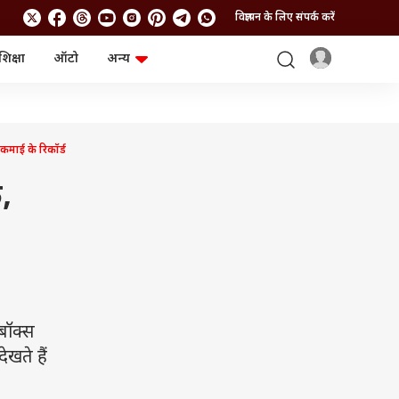
विज्ञापन के लिए संपर्क करें
शिक्षा
ऑटो
अन्य
बिजनेस
लाइफस्टाइल
पर्सनल फाइनेंस
स्वास्थ्य
स्टॉक मार्केट
ट्रैवल
म्यूचुअल फंड्स
फूड
कमाई के रिकॉर्ड
क्रिप्टो
फैशन
आईपीओ
Health and Fitness
,
फोटो गैलरी
जनरल नॉलेज
वीडियो
बॉक्स
खते हैं