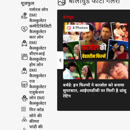
बॉलीवुड फोटो गैलरी
यूजफुल
पर्सनल लोन
EMI
बॉलीवुड
कैलकुलेटर
कम्पैटिबिलिटी
8 Photos
कैलकुलेटर
कार लोन
EMI
कैलकुलेटर
बीएमआई
कैलकुलेटर
होम लोन
EMI
कैलकुलेटर
एज
बर्थडे: इन फिल्मों ने काजोल को बनाया
कैलकुलेटर
सुपरस्टार, आईएमडीबी पर मिली है धांसू
एजुकेशन
रेटिंग
लोन EMI
कैलकुलेटर
पिन कोड
सोने की
कीमत
चांदी की