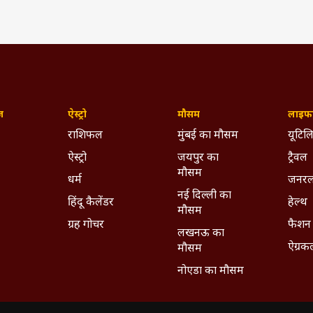
ज़
ऐस्ट्रो
मौसम
लाइफस
राशिफल
मुंबई का मौसम
यूटिलि
ऐस्ट्रो
जयपुर का
ट्रैवल
मौसम
धर्म
जनरल
नई दिल्ली का
हिंदू कैलेंडर
हेल्थ
मौसम
ग्रह गोचर
फैशन
लखनऊ का
ऐग्रक
मौसम
नोएडा का मौसम