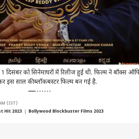
सभा सचिवालय के
ममता बनर्जी की TMC का
'क्या आपमें हिम्मत है कि...',
मध्य
शक की संदिग्ध मौत,
बागी सांसदों पर चौंकाने
मल्लिकार्जुन खरगे का
किसा
ट से मिला सुसाइड नोट;
वाला बयान, '7 से 8
राज्यसभा में किरेन रिजिजू
में 
 के जिक्र ने बढ़ाए सवाल
सांसद...'
को चैलेंज
 दिसंबर को सिनेमाघरों में रिलीज हुई थी. फिल्म ने बॉक्स ऑ
र इस साल की ब्लॉकबस्टर फिल्म बन गई है.
 AM (IST)
t Hit 2023
Bollywood Blockbuster Films 2023