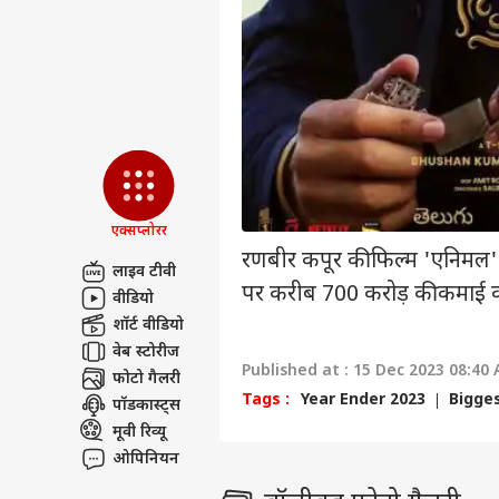
लोक
निदे
LOGIN
फ्लै
कर्ज
एक्सप्लोरर
रणबीर कपूर की फिल्म 'एनिमल' 1
लाइव टीवी
पर करीब 700 करोड़ की कमाई क
वीडियो
शॉर्ट वीडियो
वेब स्टोरीज
Published at : 15 Dec 2023 08:40
फोटो गैलरी
Tags :
Year Ender 2023
Bigges
पॉडकास्ट्स
मूवी रिव्यू
ओपिनियन