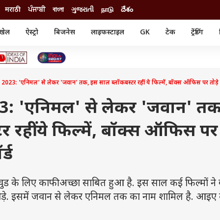
मराठी
ਪੰਜਾਬੀ
বাংলা
ગુજરાતી
நாடு
దేశం
खेल
ऐस्ट्रो
बिजनेस
लाइफस्टाइल
GK
टेक
ट्रेंडिंग
ंजन
ऑटो
खेल
ुड
कार
क्रिकेट
री सिनेमा
टेक्नोलॉजी
शिक्षा
ल सिनेमा
3: 'एनिमल' से लेकर 'जवान' तक, इस साल ब्लॉकबस्टर रहीं ये फिल्में, बॉक्स ऑफिस पर तोडे़ 
मोबाइल
रिजल्ट
्रिटीज
चैटजीपीटी
नौकरी
ी
: 'एनिमल' से लेकर 'जवान' तक
गैजेट
वेब स्टोरीज
 रहीं ये फिल्में, बॉक्स ऑफिस पर
यूटिलिटी न्यूज़
कल्चर
फैक्ट चेक
्ड
 के लिए काफी अच्छा साबित हुआ है. इस साल कई फिल्मों ने 
़े. इसमें जवान से लेकर एनिमल तक का नाम शामिल है. आइए दे