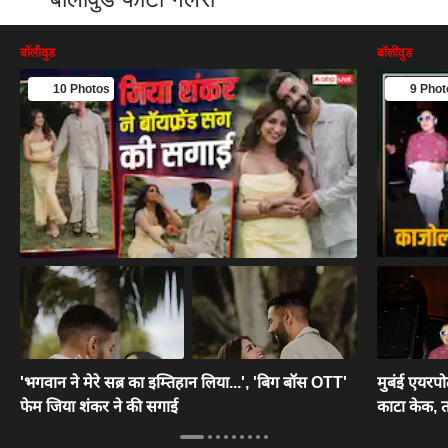
बॉलीवुड
बॉलीवुड
10 Photos
9 Phot
'भगवान ने मेरे सब्र का इम्तिहान लिया...', 'बिग बॉस OTT'
मुबंई एयरपोर
फेम जिया शंकर ने की सगाई
काटा केक, तस