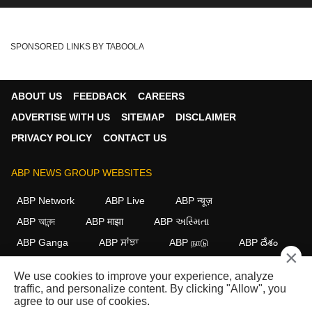
SPONSORED LINKS BY TABOOLA
ABOUT US
FEEDBACK
CAREERS
ADVERTISE WITH US
SITEMAP
DISCLAIMER
PRIVACY POLICY
CONTACT US
ABP NEWS GROUP WEBSITES
ABP Network
ABP Live
ABP न्यूज़
ABP আনন্দ
ABP माझा
ABP અસ્મિતા
ABP Ganga
ABP ਸਾਂਝਾ
ABP நாடு
ABP దేశం
×
FOLLOW US
We use cookies to improve your experience, analyze
traffic, and personalize content. By clicking "Allow", you
agree to our use of cookies.