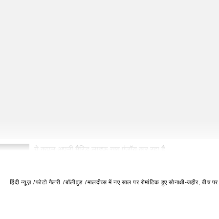
ये कपल अपनी मैरिड लाइफ खूब एंजॉय कर रहा है.
2
हिंदी न्यूज़
फोटो गैलरी
बॉलीवुड
मालदीव्स में नए साल पर रोमांटिक हुए सोनाक्षी-जहीर, बीच