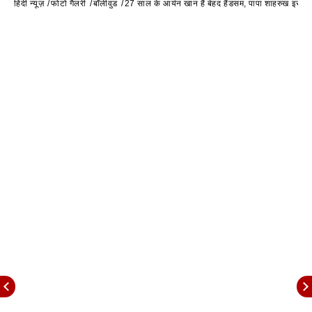
हिंदी न्यूज़
फोटो गैलरी
बॉलीवुड
27 साल के आर्यन खान हैं बेहद हैंडसम, पापा शाहरुख इस उम्