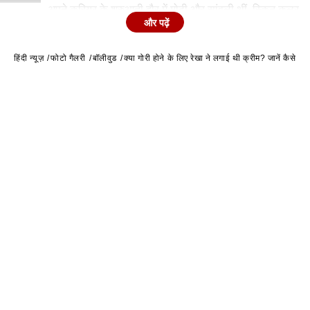
अपने करियर के शुरुआती दौर में मोटी और सांवली थीं. स्किन कलर
और पढ़ें
की वजह से उन्हें काफी ट्रोल होना पड़ता था.
हिंदी न्यूज़
फोटो गैलरी
बॉलीवुड
क्या गोरी होने के लिए रेखा ने लगाई थी क्रीम? जानें कैसे नि