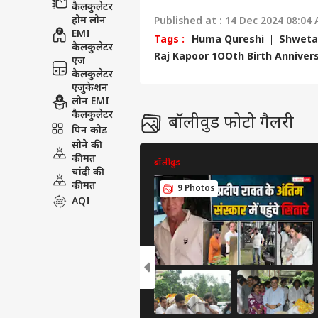
कैलकुलेटर
होम लोन
Published at : 14 Dec 2024 08:04
EMI
Tags :
Huma Qureshi
Shweta
कैलकुलेटर
Raj Kapoor 1OOth Birth Anniver
एज
कैलकुलेटर
एजुकेशन
लोन EMI
कैलकुलेटर
बॉलीवुड फोटो गैलरी
पिन कोड
सोने की
कीमत
बॉलीवुड
चांदी की
कीमत
9 Photos
AQI