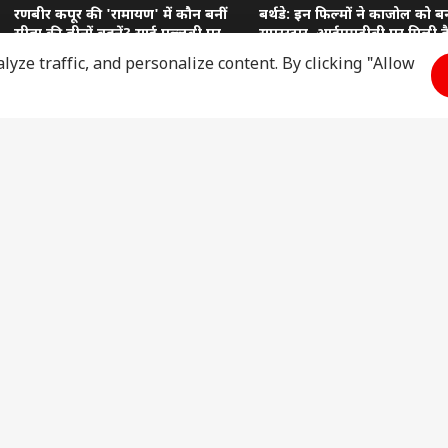
रणबीर कपूर की 'रामायण' में कौन बनीं
बर्थडे: इन फिल्मों ने काजोल को ब
सीता की तीनों बहनें? साई पल्लवी पर
सुपरस्टार, आईएमडीबी पर मिली है 
भरी पड़ी ये हसीना
रेटिंग
yze traffic, and personalize content. By clicking "Allow
ज़
ऐस्ट्रो
मौसम
लाइफस
राशिफल
मुंबई का मौसम
यूटिलि
ऐस्ट्रो
जयपुर का
ट्रैवल
मौसम
धर्म
जनरल