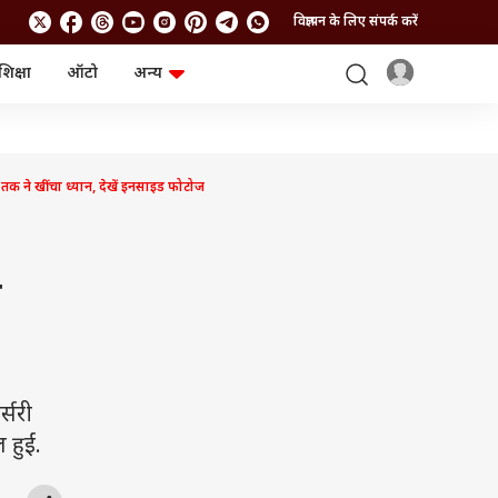
विज्ञापन के लिए संपर्क करें
शिक्षा
ऑटो
अन्य
बिजनेस
लाइफस्टाइल
पर्सनल फाइनेंस
स्वास्थ्य
स्टॉक मार्केट
ट्रैवल
म्यूचुअल फंड्स
फूड
 ने खींचा ध्यान, देखें इनसाइड फोटोज
क्रिप्टो
फैशन
आईपीओ
Health and Fitness
फोटो गैलरी
जनरल नॉलेज
ी
वीडियो
्सरी
 हुईं.