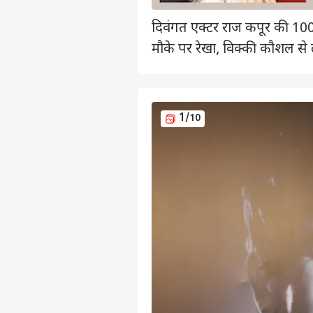
दिवंगत एक्टर राज कपूर की 100 ब
मौके पर रेखा, विक्की कौशल स
1
/10
पर्सनल
टॉप
हॅलो गेस्ट
इंडिय
एडवर्टाइज विथ अस