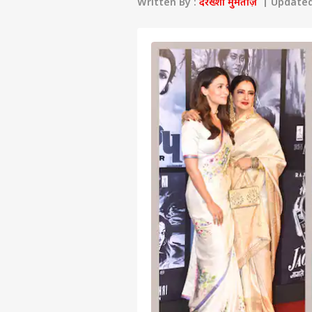
Written By :
दरख्शां मुमताज़
| Updated 