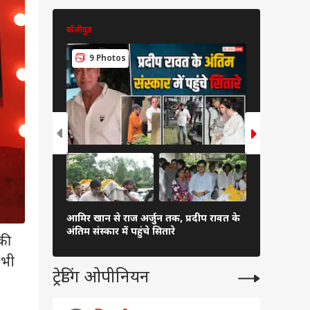
बॉलीवुड
बॉलीवुड
8 Pho
9 Photos
रणबीर कपूर 
आमिर खान से राज अर्जुन तक, प्रदीप रावत के
की तीनों बहन
अंतिम संस्कार में पहुंचे सितारे
हसीना
ोकी
 भी
ट्रेडिंग ओपीनियन