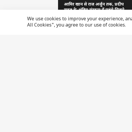
आमिर खान से राज अर्जुन तक, प्रदीप
रावत के अंतिम संस्कार में पहुंचे सितारे
We use cookies to improve your experience, anal
All Cookies", you agree to our use of cookies.
SPONSORED LINKS BY TABOOLA
लेटेस्ट हिंदी न्यूज़
एंटरटेनमेंट न्यूज़
स्पोर्ट्स न्यू
राज्य
विजुअल स्टोरीज़
क्रिकेट
इंडिया
बॉलीवुड
आईपीएल
फोटो गैलरी
टीवी न्यूज़