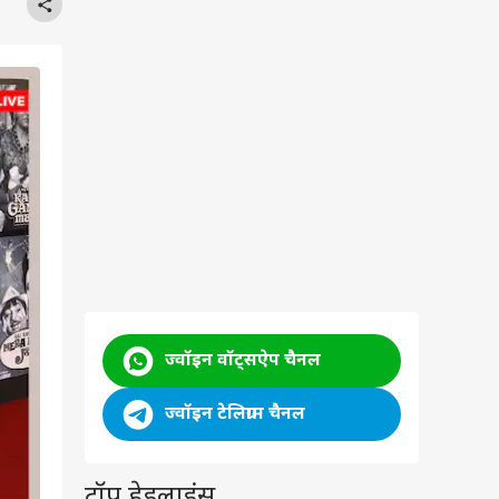
ज्वॉइन वॉट्सऐप चैनल
ज्वॉइन टेलिग्राम चैनल
टॉप हेडलाइंस