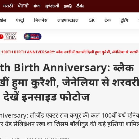
मराठी
ਪੰਜਾਬੀ
বাংলা
ગુજરાતી
நாடு
దేశం
खेल
ऐस्ट्रो
बिजनेस
लाइफस्टाइल
GK
टेक
ट्रेंडिंग
ंजन
ऑटो
खेल
ुड
कार
क्रिकेट
री सिनेमा
टेक्नोलॉजी
शिक्षा
ल सिनेमा
0TH BIRTH ANNIVERSARY: ब्लैक साड़ी में क्लासी दिखीं हुमा कुरैशी, जेनेलिया से शरवरी तक
मोबाइल
रिजल्ट
्रिटीज
चैटजीपीटी
नौकरी
ी
h Birth Anniversary: ब्लैक
गैजेट
वेब स्टोरीज
िखीं हुमा कुरैशी, जेनेलिया से शरवर
यूटिलिटी न्यूज़
कल्चर
फैक्ट चेक
, देखें इनसाइड फोटोज
rsary: लीजेंड एक्टर राज कपूर की कल 100वीं बर्थ एनिवर
 ग्रैंड सेलिब्रेशन रखा था जिसमें बॉलीवुड की कई हस्तियां शामिल