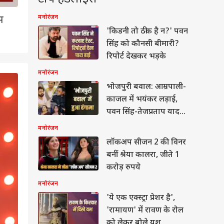
मनोरंजन
स
'किडनी तो ठीक है न?' पवन
सिंह को कौनसी बीमारी?
रिपोर्ट देखकर भड़के
मनोरंजन
2
/10
भोजपुरी बवाल: आम्रपाली-
काजल में भयंकर लड़ाई,
पवन सिंह-तेजप्रताप यादव
हुए नाराज, शो में हंगामा
मनोरंजन
लॉकअप सीजन 2 की विनर
बनीं श्रेया कालरा, जीते 1
करोड़ रुपये
मनोरंजन
'ये एक एक्स्ट्रा प्रेशर है',
ेट
'रामायण' में रावण के रोल
को लेकर बोले यश