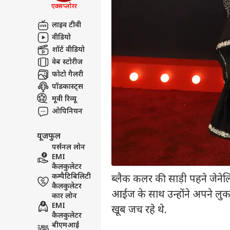
एक्सप्लोरर
लाइव टीवी
वीडियो
शॉर्ट वीडियो
वेब स्टोरीज
फोटो गैलरी
पॉडकास्ट्स
मूवी रिव्यू
ओपिनियन
यूजफुल
पर्सनल लोन
EMI
कैलकुलेटर
कम्पैटिबिलिटी
ब्लैक कलर की साड़ी पहने जेने
कैलकुलेटर
आईज के साथ उन्होंने अपने लुक को
कार लोन
EMI
खूब जच रहे थे.
कैलकुलेटर
बीएमआई