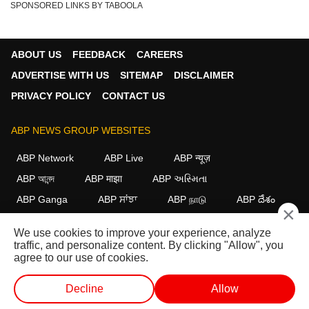
SPONSORED LINKS BY TABOOLA
ABOUT US
FEEDBACK
CAREERS
ADVERTISE WITH US
SITEMAP
DISCLAIMER
PRIVACY POLICY
CONTACT US
ABP NEWS GROUP WEBSITES
ABP Network
ABP Live
ABP न्यूज़
ABP আনন্দ
ABP माझा
ABP અસ્મિતા
ABP Ganga
ABP ਸਾਂਝਾ
ABP நாடு
ABP దేశం
×
FOLLOW US
We use cookies to improve your experience, analyze
traffic, and personalize content. By clicking "Allow", you
agree to our use of cookies.
This website follows the
DNPA Code of Ethics.
Copyright@2026.
Decline
Allow
All rights reserved.