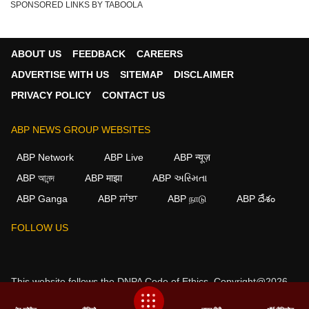
SPONSORED LINKS BY TABOOLA
ABOUT US
FEEDBACK
CAREERS
ADVERTISE WITH US
SITEMAP
DISCLAIMER
PRIVACY POLICY
CONTACT US
ABP NEWS GROUP WEBSITES
ABP Network
ABP Live
ABP न्यूज़
ABP আনন্দ
ABP माझा
ABP અસ્મિતા
ABP Ganga
ABP ਸਾਂਝਾ
ABP நாடு
ABP దేశం
×
FOLLOW US
We use cookies to improve your experience, analyze
traffic, and personalize content. By clicking "Allow", you
agree to our use of cookies.
This website follows the
DNPA Code of Ethics.
Copyright@2026.
Decline
Allow
All rights reserved.