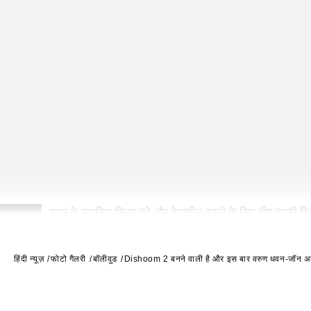
सूत्र के मुताबिक फिल्म को और बेहतरीन बनाने के लिए टीम काफी दिन
2
हिंदी न्यूज़
फोटो गैलरी
बॉलीवुड
Dishoom 2 बनने वाली है और इस बार वरुण धवन-जॉन अब्र