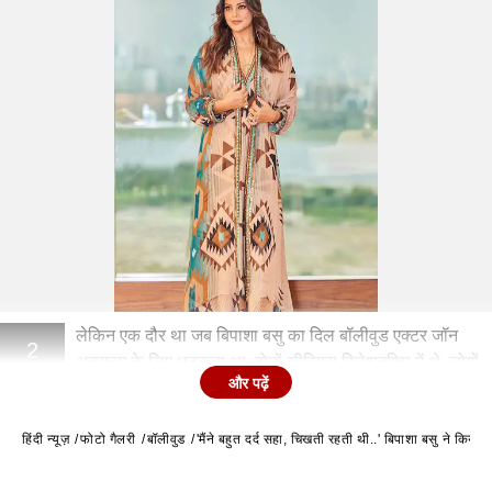
लेकिन एक दौर था जब बिपाशा बसु का दिल बॉलीवुड एक्टर जॉन
2
अब्राहम के लिए धड़कता था. दोनों सीरियस रिलेशनशिप में थे. लोगों
और पढ़ें
को लगता था कि दोनों शादी करेंगे.
हिंदी न्यूज़
फोटो गैलरी
बॉलीवुड
'मैंने बहुत दर्द सहा, चिखती रहती थी..' बिपाशा बसु ने किया 