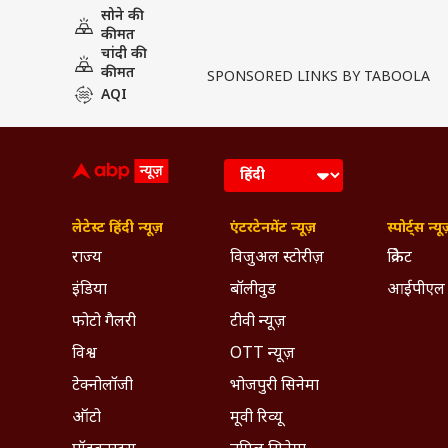
सोने की
कीमत
चांदी की
कीमत
SPONSORED LINKS BY TABOOLA
AQI
लेटेस्ट हिंदी न्यूज़
एंटरटेनमेंट न्यूज़
स्पोर्ट्स न्यू
राज्य
विजुअल स्टोरीज़
क्रिकेट
इंडिया
बॉलीवुड
आईपीएल
फोटो गैलरी
टीवी न्यूज़
विश्व
OTT न्यूज़
टेक्नोलॉजी
भोजपुरी सिनेमा
ऑटो
मूवी रिव्यू