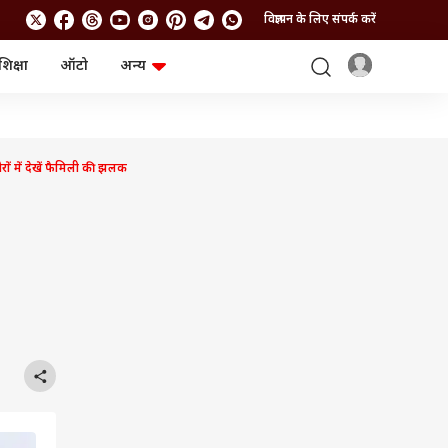
विज्ञापन के लिए संपर्क करें
शिक्षा
ऑटो
अन्य
बिजनेस
लाइफस्टाइल
पर्सनल फाइनेंस
स्वास्थ्य
स्टॉक मार्केट
ट्रैवल
म्यूचुअल फंड्स
फूड
ों में देखें फैमिली की झलक
क्रिप्टो
फैशन
आईपीओ
Health and Fitness
फोटो गैलरी
जनरल नॉलेज
वीडियो