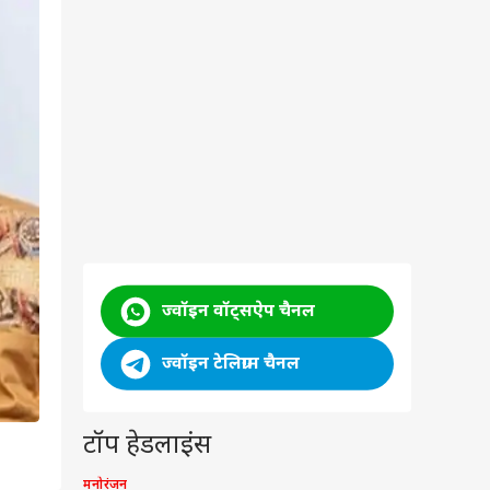
ज्वॉइन वॉट्सऐप चैनल
ज्वॉइन टेलिग्राम चैनल
टॉप हेडलाइंस
मनोरंजन