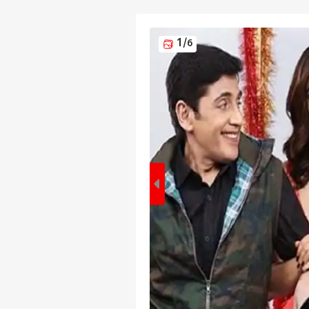
1
/6
पर्सनल
टॉप
हॅलो गेस्ट