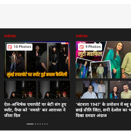
मनोरंजन
मनोरंजन
10 Photos
9 Photos
ऐश-अभिषेक एयरपोर्ट पर बेटी संग हुए
'बंटवारा 1947' के प्रमोशन में ब्लू स
स्पॉट, पैप्स को 'नमस्ते' कर आराध्या ने
छाईं प्रीति जिंटा, सनी देओल का 
जीता दिल
दिखा दमदार अंदाज