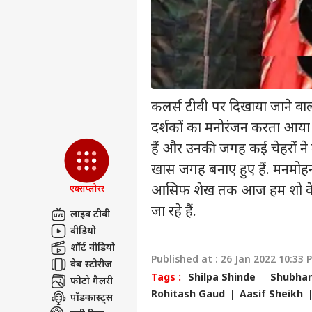
इंडिय
एडवर्टाइज विथ अस
प्राइवेसी पॉलिसी
कॉन्टैक्ट अस
सेंड फीडबैक
E20 
अबाउट अस
कलर्स टीवी पर दिखाया जाने वा
गडकर
HC ब
स्पोर्ट
करियर्स
दर्शकों का मनोरंजन करता आया 
पोस्ट
हैं और उनकी जगह कई चेहरों ने 
खास जगह बनाए हुए हैं. मनमोहन 
आसिफ शेख तक आज हम शो के कुछ
एक्सप्लोरर
अचा
जा रहे हैं.
लाइव टीवी
पाकि
LOGIN
कॉमन
वीडियो
खुला
शॉर्ट वीडियो
Published at : 26 Jan 2022 10:33 
वेब स्टोरीज
Tags :
Shilpa Shinde
Shubhan
फोटो गैलरी
Rohitash Gaud
Aasif Sheikh
पॉडकास्ट्स