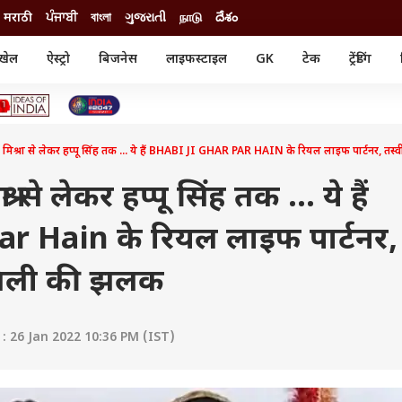
मराठी
ਪੰਜਾਬੀ
বাংলা
ગુજરાતી
நாடு
దేశం
खेल
ऐस्ट्रो
बिजनेस
लाइफस्टाइल
GK
टेक
ट्रेंडिंग
ंजन
ऑटो
खेल
ुड
कार
क्रिकेट
री सिनेमा
टेक्नोलॉजी
शिक्षा
ल सिनेमा
मिश्रा से लेकर हप्पू सिंह तक ... ये हैं BHABI JI GHAR PAR HAIN के रियल लाइफ पार्टनर, तस्वीर
मोबाइल
रिजल्ट
्रिटीज
चैटजीपीटी
नौकरी
ी
 से लेकर हप्पू सिंह तक ... ये हैं
गैजेट
वेब स्टोरीज
ar Hain के रियल लाइफ पार्टनर,
यूटिलिटी न्यूज़
कल्चर
फैक्ट चेक
 फैमिली की झलक
 26 Jan 2022 10:36 PM (IST)