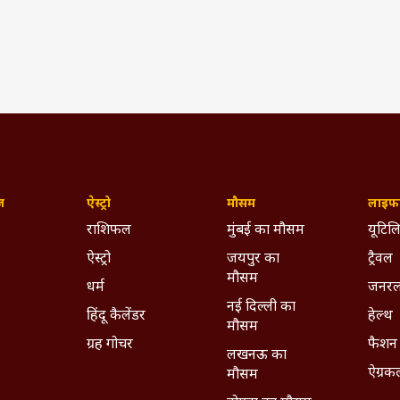
ज़
ऐस्ट्रो
मौसम
लाइफस
राशिफल
मुंबई का मौसम
यूटिलि
ऐस्ट्रो
जयपुर का
ट्रैवल
मौसम
धर्म
जनरल
नई दिल्ली का
हिंदू कैलेंडर
हेल्थ
मौसम
ग्रह गोचर
फैशन
लखनऊ का
ऐग्रक
मौसम