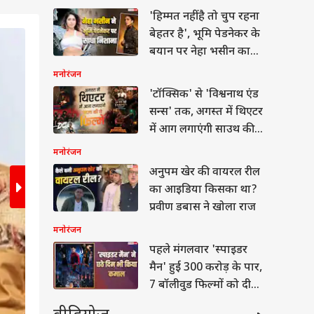
'हिम्मत नहीं है तो चुप रहना
बेहतर है', भूमि पेडनेकर के
2
/6
बयान पर नेहा भसीन का
तीखा रिएक्शन
मनोरंजन
'टॉक्सिक' से 'विश्वनाथ एंड
सन्स' तक, अगस्त में थिएटर
में आग लगाएंगी साउथ की
ये 12 फिल्में
मनोरंजन
अनुपम खेर की वायरल रील
का आइडिया किसका था?
प्रवीण डबास ने खोला राज
मनोरंजन
पहले मंगलवार 'स्पाइडर
मैन' हुई 300 करोड़ के पार,
7 बॉलीवुड फिल्मों को दी
मात