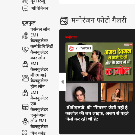
मूवी रिव्यू
ओपिनियन
मनोरंजन फोटो गैलरी
यूजफुल
पर्सनल लोन
EMI
मनोरंजन
कैलकुलेटर
कम्पैटिबिलिटी
7 Photos
कैलकुलेटर
कार लोन
EMI
कैलकुलेटर
बीएमआई
कैलकुलेटर
होम लोन
EMI
कैलकुलेटर
एज
'डीडीएलजे' की 'सिमरन' जैसी नहीं है
कैलकुलेटर
काजोल की लव लाइफ, अजय से पहले
एजुकेशन
किसे कर रही थीं डेट
लोन EMI
कैलकुलेटर
पिन कोड