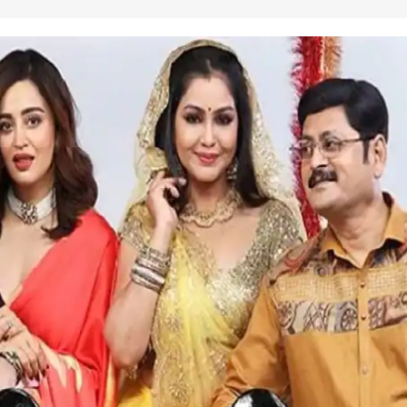
 कार्नर
 आर्टिकल्स
टॉप रील्स