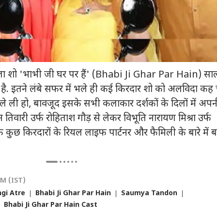
ा
झारखंड
इंडिया
इंडि
डीपफेक केस: नितिन
रांची में छात्रों के प्रदर्शन पर
क्या आसमान फट पड़ेगा?
महबू
ला शो 'भाभी जी घर पर हैं' (Bhabi Ji Ghar Par Hain) सालो
ी के हक में फैसला,
JMM बोली- न इ्स्तीफा
मदरसों में वंदे मातरम न गाए
राष्
ोला- 'तुरंत हटाएं सभी
्स
होगा, न सीबीआई जांच
बॉलीवुड
जाने पर हाईकोर्ट की टिप्पणी
इंडिया
में 
महाराष
है. इतने लंबे सफर में भले ही कई किरदार शो को अलविदा कह 
'
आतं
ले ली हो, बावजूद इसके सभी कलाकार दर्शकों के दिलों में अपन
तिवारी उर्फ रोहिताश गौड़ से लेकर विभूति नारायण मिश्रा उर्फ
 किरदारों के रियल लाइफ पार्टनर और फैमिली के बारे में ब
नक गायब हुआ
पहले मंगलवार 'स्पाइडर मैन'
'क्या आपमें हिम्मत है कि...',
'ये इ
स्तानी खिलाड़ी,
हुई 300 करोड़ के पार, 7
मल्लिकार्जुन खरगे का
गुड़
वेल्थ गेम्स के बाद
बॉलीवुड फिल्मों को दी मात
राज्यसभा में किरेन रिजिजू
में.
 राज
को चैलेंज
शाह
PM (IST)
gi Atre
Bhabi Ji Ghar Par Hain
Saumya Tandon
Bhabi Ji Ghar Par Hain Cast