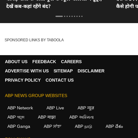
देखें कब-कहां रहेंगे बंद?
कैसे होगी 
SPONSORED LINKS BY TABOOLA
ABOUT US
FEEDBACK
CAREERS
ADVERTISE WITH US
SITEMAP
DISCLAIMER
PRIVACY POLICY
CONTACT US
ABP NEWS GROUP WEBSITES
ABP Network
ABP Live
ABP न्यूज़
ABP আনন্দ
ABP माझा
ABP અસ્મિતા
ABP Ganga
ABP ਸਾਂਝਾ
ABP நாடு
ABP దేశం
×