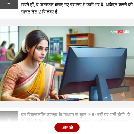
1
रखते हों, वे फटाफट बताए गए प्रारूप में फॉर्म भर दें. आवेदन करने की
लास्ट डेट 2 सितंबर है.
इस रिक्रूटमेंट ड्राइव के माध्यम से कुल 300 पदों पर भर्ती होगी. ये
2
भी जान लें कि इन पदों पर केवल ऑनलाइन अप्लाई किया जा सकता
और पढ़ें
है. ऐसा करने के लिए आपको indianbank.in पर जाना होगा.