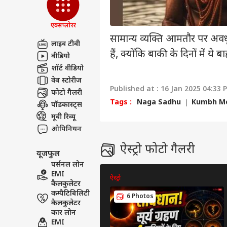
सेंड फीडबैक
ईरान
अबाउट अस
का ब
एक्सप्लोरर
नहीं 
उत्तर
करियर्स
सामान्य व्यक्ति आमतौर पर अवधूत
लाइव टीवी
हैं, क्योंकि बाकी के दिनों में ये 
वीडियो
शॉर्ट वीडियो
वेब स्टोरीज
Published at : 16 Jan 2025 04:33 
यूपी
फोटो गैलरी
का म
Tags :
Naga Sadhu
Kumbh Me
पॉडकास्ट्स
LOGIN
बारि
मूवी रिव्यू
ओपिनियन
ऐस्ट्रो फोटो गैलरी
यूजफुल
पर्सनल लोन
EMI
ऐस्ट्रो
कैलकुलेटर
कम्पैटिबिलिटी
6 Photos
कैलकुलेटर
कार लोन
EMI