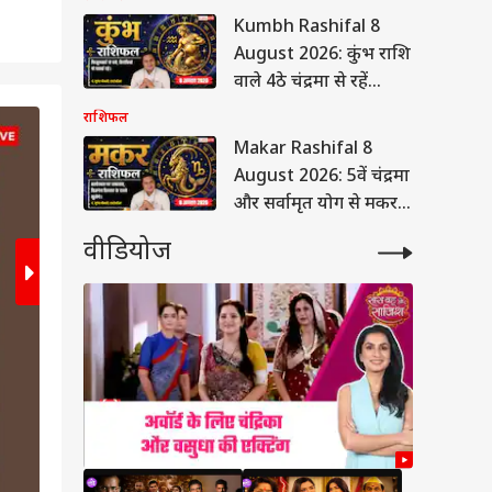
जनसंपर्क से मिलेगी नई
Kumbh Rashifal 8
पहचान
August 2026: कुंभ राशि
वाले 4ठे चंद्रमा से रहें
सतर्क, फिजूलखर्ची और
राशिफल
2
/6
वर्कप्लेस पर बदलाव से बढ़
Makar Rashifal 8
सकती है चिंता
August 2026: 5वें चंद्रमा
और सर्वामृत योग से मकर
राशि वालों को बिजनेस में
वीडियोज
मिलेगी बंपर सफलता,
संतान को मिलेगी उपलब्धि
Intro:
ेट