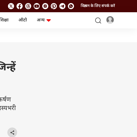
विज्ञापन के लिए संपर्क करें
शिक्षा
ऑटो
अन्य
बिजनेस
लाइफस्टाइल
पर्सनल फाइनेंस
स्वास्थ्य
स्टॉक मार्केट
ट्रैवल
म्यूचुअल फंड्स
फूड
क्रिप्टो
फैशन
आईपीओ
Health and Fitness
्हें
फोटो गैलरी
जनरल नॉलेज
वीडियो
कर्षण
रहस्यभरी