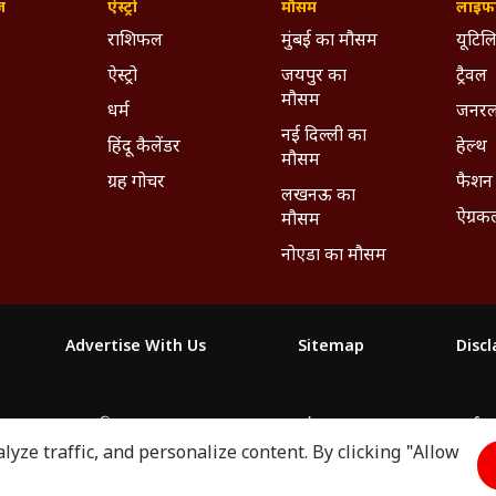
ज़
ऐस्ट्रो
मौसम
लाइफस
राशिफल
मुंबई का मौसम
यूटिलि
ऐस्ट्रो
जयपुर का
ट्रैवल
मौसम
धर्म
जनरल
नई दिल्ली का
हिंदू कैलेंडर
हेल्थ
मौसम
ग्रह गोचर
फैशन
लखनऊ का
ऐग्रक
मौसम
नोएडा का मौसम
Advertise With Us
Sitemap
Disc
माझा
ABP અસ્મિતા
ABP Ganga
ABP ਸਾਂਝਾ
ABP நாடு
ABP దేశ
yze traffic, and personalize content. By clicking "Allow
2026. All rights reserved.