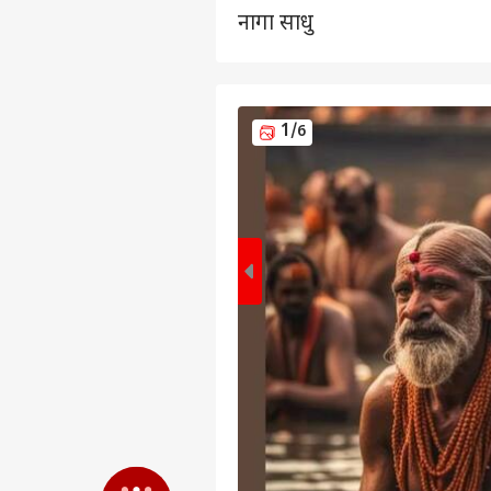
नागा साधु
1
/6
पर्सनल
टॉप
हॅलो गेस्ट
विश्व
एडवर्टाइज विथ अस
प्राइवेसी पॉलिसी
कॉन्टैक्ट अस