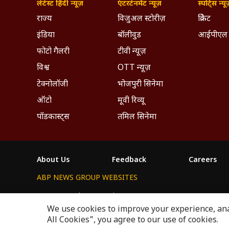
लेटेस्ट हिंदी न्यूज़
एंटरटेनमेंट न्यूज़
स्पोर्ट्स न्यू
राज्य
विजुअल स्टोरीज़
क्रिकेट
इंडिया
बॉलीवुड
आईपीएल
फोटो गैलरी
टीवी न्यूज़
विश्व
OTT न्यूज़
टेक्नोलॉजी
भोजपुरी सिनेमा
ऑटो
मूवी रिव्यू
पॉडकास्ट्स
तमिल सिनेमा
About Us
Feedback
Careers
ABP NEWS GROUP WEBSITES
ABP Network
ABP Live
ABP न्यूज़
ABP আনন্দ
ABP 
We use cookies to improve your experience, anal
This website follows the
DNPA Code of Ethics.
Copyright@
All Cookies", you agree to our use of cookies.