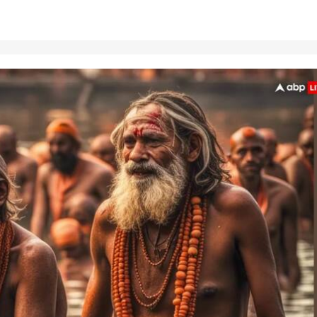
 कार्नर
 आर्टिकल्स
टॉप रील्स
झारखंड
बॉलीवुड
क्रिक