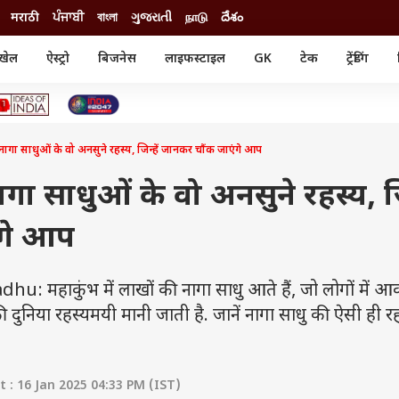
मराठी
ਪੰਜਾਬੀ
বাংলা
ગુજરાતી
நாடு
దేశం
खेल
ऐस्ट्रो
बिजनेस
लाइफस्टाइल
GK
टेक
ट्रेंडिंग
ंजन
ऑटो
खेल
ुड
कार
क्रिकेट
री सिनेमा
टेक्नोलॉजी
शिक्षा
ल सिनेमा
 साधुओं के वो अनसुने रहस्य, जिन्हें जानकर चौंक जाएंगे आप
मोबाइल
रिजल्ट
्रिटीज
चैटजीपीटी
नौकरी
ी
साधुओं के वो अनसुने रहस्य, जिन
गैजेट
वेब स्टोरीज
ंगे आप
यूटिलिटी न्यूज़
कल्चर
फैक्ट चेक
ाकुंभ में लाखों की नागा साधु आते हैं, जो लोगों में आ
ं की दुनिया रहस्यमयी मानी जाती है. जानें नागा साधु की ऐसी ही 
: 16 Jan 2025 04:33 PM (IST)