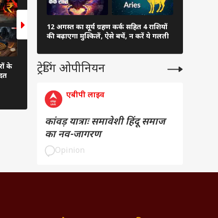
12 अगस्त का सूर्य ग्रहण कर्क सहित 4 राशियों
हरियाली अमा
की बढ़ाएगा मुश्किलें, ऐसे बचें, न करें ये गलती
लगाएं या नही
ट्रेडिंग ओपीनियन
ों के
निराश या हताश हैं तो पढ़ें 7 प्रेरक विचार,
रक्षाबंधन से पहले शनि का 
आदत
मिलेगी नई हिम्मत
इन 3 राशियों पर मंडरा रह
एबीपी लाइव
कांवड़ यात्राः समावेशी हिंदू समाज
का नव-जागरण
Opinion