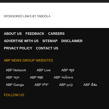
SPONSORED LINKS BY TABOOLA
ABOUT US
FEEDBACK
CAREERS
ADVERTISE WITH US
SITEMAP
DISCLAIMER
PRIVACY POLICY
CONTACT US
ABP NEWS GROUP WEBSITES
ABP Network
ABP Live
ABP न्यूज़
ABP আনন্দ
ABP माझा
ABP અસ્મિતા
ABP Ganga
ABP ਸਾਂਝਾ
ABP நாடு
ABP దేశం
×
FOLLOW US
We use cookies to improve your experience, analyze
traffic, and personalize content. By clicking "Allow", you
agree to our use of cookies.