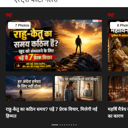
ऐस्ट्रो
ऐस्ट्रो
7 Photos
8 Phot
राहु-केतु का कठिन समय? पढ़ें 7 प्रेरक विचार, मिलेगी नई
महर्षि मैत्र
हिम्मत
का कारण