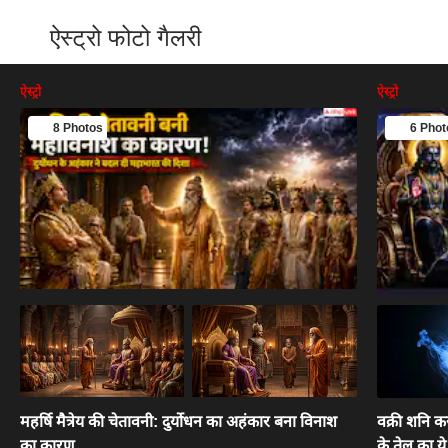
ऐस्ट्रो फोटो गैलरी
ऐस्ट्रो
ऐस्ट्रो
8 Photos
6 Phot
महर्षि मैत्रेय की चेतावनी: दुर्योधन का अहंकार बना विनाश
वक्री शनि कर
का कारण
के तेल का ये