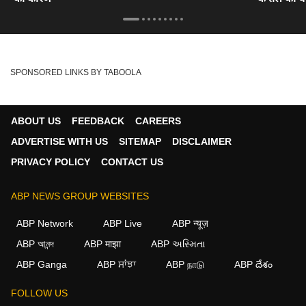
SPONSORED LINKS BY TABOOLA
ABOUT US
FEEDBACK
CAREERS
ADVERTISE WITH US
SITEMAP
DISCLAIMER
PRIVACY POLICY
CONTACT US
ABP NEWS GROUP WEBSITES
ABP Network
ABP Live
ABP न्यूज़
ABP আনন্দ
ABP माझा
ABP અસ્મિતા
ABP Ganga
ABP ਸਾਂਝਾ
ABP நாடு
ABP దేశం
FOLLOW US