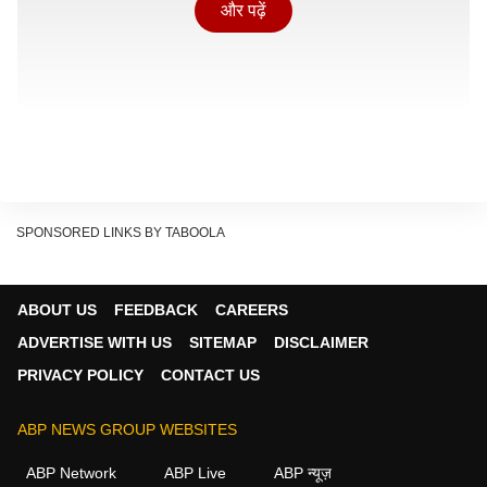
और पढ़ें
SPONSORED LINKS BY TABOOLA
ABOUT US
FEEDBACK
CAREERS
ADVERTISE WITH US
SITEMAP
DISCLAIMER
PRIVACY POLICY
CONTACT US
इस यात्रा का मकसद कार्यवाहक राष्ट्रपति रोड्रिगेज पीएम
नरेंद्र
मोदी
के साथ द्विपक्षीय वार्ता करेंगी. इन वार्ताओं में भारत-वेनेजुएला
ABP NEWS GROUP WEBSITES
संबंधों के सभी पहलुओं पर चर्चा होगी और ऊर्जा सुरक्षा, व्यापार और
ABP Network
ABP Live
ABP न्यूज़
निवेश, फार्मास्यूटिकल्स, स्वास्थ्य सेवा, परिवहन और नवीकरणीय