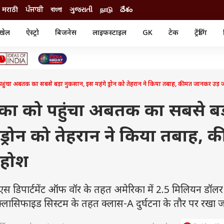
मराठी
ਪੰਜਾਬੀ
বাংলা
ગુજરાતી
நாடு
దేశం
खेल
ऐस्ट्रो
बिजनेस
लाइफस्टाइल
GK
टेक
ट्रेंडिंग
ंजन
ऑटो
खेल
ुड
कार
क्रिकेट
री सिनेमा
टेक्नोलॉजी
शिक्षा
ल सिनेमा
ो पहुंचा अबतक का सबसे बड़ा नुकसान, इस महंगे ड्रोन को तेहरान ने किया तबाह, कीमत जानकर उड़ ज
मोबाइल
रिजल्ट
्रिटीज
चैटजीपीटी
नौकरी
ी
ेरिका को पहुंचा अबतक का सबसे बड
गैजेट
वेब स्टोरीज
ड्रोन को तेहरान ने किया तबाह, 
यूटिलिटी न्यूज़
कल्चर
फैक्ट चेक
 होश
डिपार्टमेंट ऑफ वॉर के तहत अमेरिका में 2.5 मिलियन डॉलर
्लासिफाइड सिस्टम के तहत क्लास-A दुर्घटना के तौर पर रखा जा