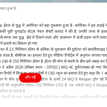
ा
उत्तर प्रदेश और उत्तराखंड
इंडिया
क्रिक
कसान हुआ है.
n:
ईरान से युद्ध में अमेरिका को बड़ा नुकसान हुआ है. अमेरिका ने इस लड़ाई म
ी पुष्टी यूनाइटेड स्टेट्स नेवल सेफ्टी कमांड ने की है. उनकी तरफ से हाल 
 पर US के सांसद की
'टीम प्रियंका' से मुक्त हुई
पीएम मोदी की बैठक में
रिटा
बे समय तक युद्ध क्षेत्र में टिकने वाला और आसमान में ऊंची उड़ान भरने वा
पणी पर भड़का भारत, 'ये
UP कांग्रेस! अब राहुल के
पहली पंक्ति में सयानी घोष,
रहाण
 में हादसे का शिकार हो गया.
रा आंतरिक मामला'
वुड
पसंदीदा नेताओं को मिली
इंडिया
यूसुफ पठान पर तस्वीर साफ
इंडिया
पिलान
इंडि
कमान
िका में 2.5 मिलियन डॉलर से अधिक के नुकसान की दुर्घटना को क्लासिफाइड 
 जाता है. सीबीएस का हवाला देते हुए मीडिया रिपोर्ट्स में अनुमान लगाया गया
40 से 250 मिलियन डॉलर है. ईरान की सेना से संघर्ष के बीच इसे तबाह कर 
कि 9 अप्रैल 2026 (सीक्रट स्थान - OPSEC) MQ-4C दुर्घटनाग्रस्त हो गया. क
ाइडर मैन' 8वें दिन 400
लोकसभा में कांग्रेस का
शेख हसीना के मीडिया इवेंट
ड्रो
 रिपोर्ट में शिन्हुआ न्यूज एजेंसी ने CBS न्यूज का हवाला देते हुए कहा कि 1 अप
 के हुई पार, 'बॉर्डर 2'
शक्ति प्रदर्शन? MPs को
पर आया भारत सरकार का
वायु
और पढ़ें
ाव के बीच यूनाइटेड स्टेट्स ने ईरान के हाथों 24 MQ-9 Reaper ड्रोन खो दि
 13 फिल्मों का रिकॉर्ड
व्हीप जारी, NDA के भी
बयान, जानें क्या कहा
क्या
नुकसानों की अनुमानित कीमत 720 मिलियन USD है. एक अकेले MQ-9 Reaper
ोड़ा
निर्देश
धिक हो सकती है.
 तैनाती के बाद आंखों की किरकिरी बना पाकिस्तान? आसीम मुनीर भागे