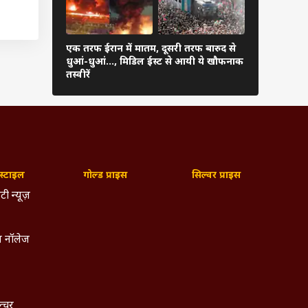
. इसका
ह सटीक
एक तरफ ईरान में मातम, दूसरी तरफ बारुद से
ईरान के हमले
धुआं-धुआं…, मिडिल ईस्ट से आयी ये खौफनाक
179 उड़ानें र
तस्वीरें
फंसे यात्री
्टाइल
गोल्ड प्राइस
सिल्वर प्राइस
टी न्यूज़
 नॉलेज
मय तक
ल्चर