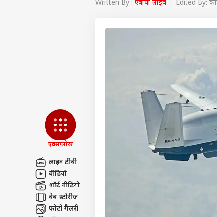
Written By :
एबीपी लाइव
| Edited By: का
एक्सप्लोरर
लाइव टीवी
वीडियो
पर्सनल
शॉर्ट वीडियो
वेब स्टोरीज
टॉप
फोटो गैलरी
हॅलो गेस्ट