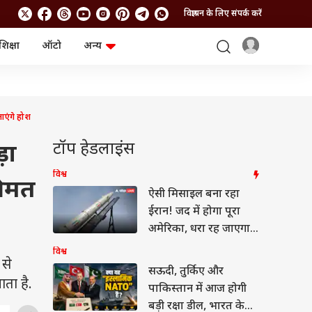
विज्ञापन के लिए संपर्क करें
शिक्षा
ऑटो
अन्य
बिजनेस
लाइफस्टाइल
पर्सनल फाइनेंस
स्वास्थ्य
स्टॉक मार्केट
ट्रैवल
म्यूचुअल फंड्स
फूड
ाएंगे होश
क्रिप्टो
फैशन
आईपीओ
Health and Fitness
टॉप हेडलाइंस
़ा
फोटो गैलरी
जनरल नॉलेज
विश्व
कीमत
ऐसी मिसाइल बना रहा
वीडियो
ईरान! जद में होगा पूरा
अमेरिका, धरा रह जाएगा
सारा प्लान
विश्व
 से
सऊदी, तुर्किए और
ता है.
पाकिस्तान में आज होगी
बड़ी रक्षा डील, भारत के