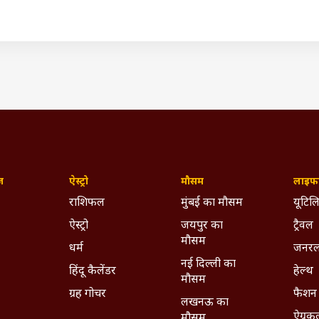
eaper ड्रोन की खासियत?
तरफ से तैयार किया MQ-9 Reaper एक दूर से कंट्रोल होने वाला ड्रोन है
िलांस ऑपरेशन और अन्य जरूरी ऑपरेशन को अंजाम देने के लिए की जाती है. य
ज़
ऐस्ट्रो
मौसम
लाइफस
राशिफल
मुंबई का मौसम
यूटिलि
ऐस्ट्रो
जयपुर का
ट्रैवल
मौसम
धर्म
जनरल
नई दिल्ली का
हिंदू कैलेंडर
हेल्थ
मौसम
ग्रह गोचर
फैशन
लखनऊ का
rumman ने तैयार किया. यह एक ऊंची उड़ान भरने वाला और लंबे स
ऐग्रक
मौसम