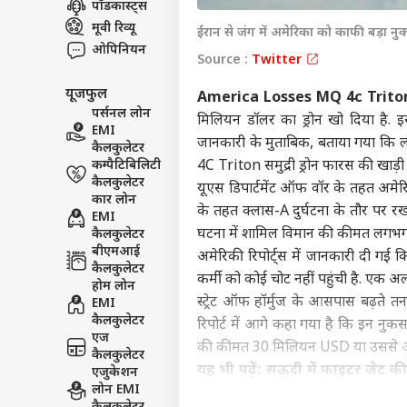
पॉडकास्ट्स
इंडिय
मूवी रिव्यू
ईरान से जंग में अमेरिका को काफी बड़ा नु
एडवर्टाइज विथ अस
ओपिनियन
Source :
Twitter
प्राइवेसी पॉलिसी
यूजफुल
कॉन्टैक्ट अस
America Losses MQ 4c Trito
पर्सनल लोन
मिलियन डॉलर का ड्रोन खो दिया है. इसक
सेंड फीडबैक
EMI
FCRA
जानकारी के मुताबिक, बताया गया कि लं
कैलकुलेटर
अबाउट अस
टिप्
कम्पैटिबिलिटी
4C Triton समुद्री ड्रोन फारस की खाड़ी
हमा
बॉली
करियर्स
कैलकुलेटर
यूएस डिपार्टमेंट ऑफ वॉर के तहत अमेर
कार लोन
के तहत क्लास-A दुर्घटना के तौर पर रखा
EMI
घटना में शामिल विमान की कीमत लगभग 2
कैलकुलेटर
बीएमआई
अमेरिकी रिपोर्ट्स में जानकारी दी गई 
कैलकुलेटर
‘स्प
कर्मी को कोई चोट नहीं पहुंची है. एक अलग
होम लोन
करोड़
स्ट्रेट ऑफ हॉर्मुज के आसपास बढ़ते तन
EMI
LOGIN
सहित
कैलकुलेटर
रिपोर्ट में आगे कहा गया है कि इन 
भी त
एज
की कीमत 30 मिलियन USD या उससे अ
कैलकुलेटर
यह भी पढ़ें:
सऊदी में फाइटर जेट की
एजुकेशन
लोन EMI
पहुंचे ईरान