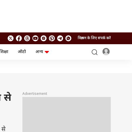
विज्ञापन के लिए संपर्क करें
शिक्षा
ऑटो
अन्य
बिजनेस
लाइफस्टाइल
पर्सनल फाइनेंस
स्वास्थ्य
स्टॉक मार्केट
ट्रैवल
म्यूचुअल फंड्स
फूड
क्रिप्टो
फैशन
आईपीओ
Health and Fitness
Advertisement
 से
फोटो गैलरी
जनरल नॉलेज
वीडियो
 से