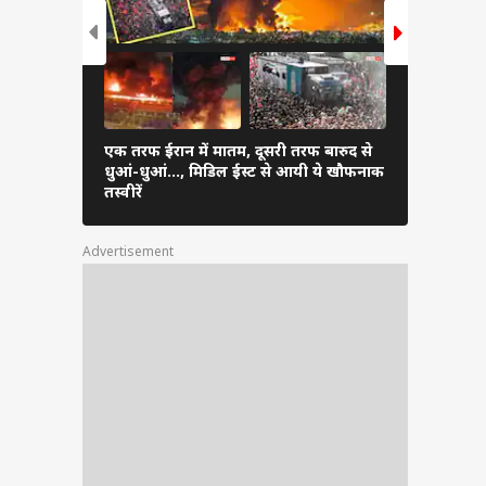
एक तरफ ईरान में मातम, दूसरी तरफ बारुद से
ईरान के हमले
धुआं-धुआं…, मिडिल ईस्ट से आयी ये खौफनाक
179 उड़ानें र
तस्वीरें
फंसे यात्री
Advertisement