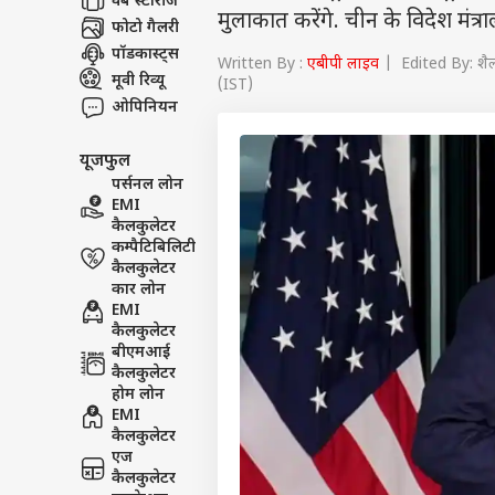
वेब स्टोरीज
मुलाकात करेंगे. चीन के विदेश मंत
फोटो गैलरी
पॉडकास्ट्स
Written By :
एबीपी लाइव
| Edited By: शै
मूवी रिव्यू
(IST)
ओपिनियन
यूजफुल
पर्सनल लोन
EMI
कैलकुलेटर
कम्पैटिबिलिटी
कैलकुलेटर
कार लोन
EMI
कैलकुलेटर
बीएमआई
कैलकुलेटर
होम लोन
EMI
कैलकुलेटर
एज
कैलकुलेटर