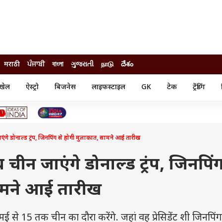
मराठी
ਪੰਜਾਬੀ
বাংলা
ગુજરાતી
நாடு
దేశం
खेल
ऐस्ट्रो
बिजनेस
लाइफस्टाइल
GK
टेक
ट्रेंडिंग
ंजन
ऑटो
खेल
ुड
कार
क्रिकेट
री सिनेमा
टेक्नोलॉजी
शिक्षा
ल सिनेमा
एंगे डोनाल्ड ट्रंप, जिनपिंग से होगी मुलाकात, सामने आई तारीख
मोबाइल
रिजल्ट
्रिटीज
चैटजीपीटी
नौकरी
ी
 चीन जाएंगे डोनाल्ड ट्रंप, जिनपिंग
गैजेट
वेब स्टोरीज
ामने आई तारीख
यूटिलिटी न्यूज़
कल्चर
फैक्ट चेक
 3 मई से 15 तक चीन का दौरा करेंगे. जहां वह प्रेसिडेंट शी जिनपिंग