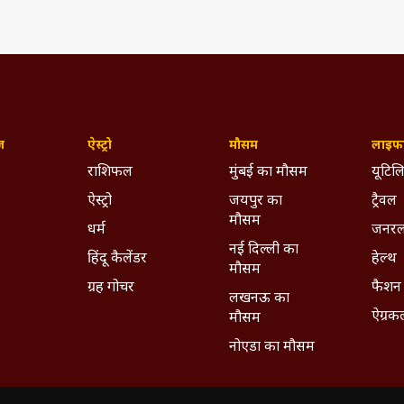
ज़
ऐस्ट्रो
मौसम
लाइफस
राशिफल
मुंबई का मौसम
यूटिलि
ऐस्ट्रो
जयपुर का
ट्रैवल
मौसम
धर्म
जनरल
नई दिल्ली का
हिंदू कैलेंडर
हेल्थ
मौसम
ग्रह गोचर
फैशन
लखनऊ का
ऐग्रक
मौसम
नोएडा का मौसम