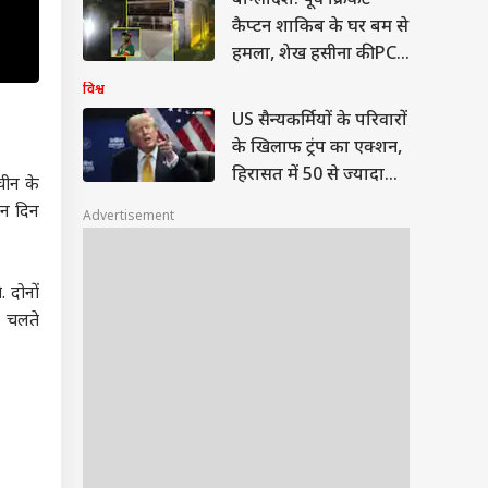
बांग्लादेश: पूर्व क्रिकेट
कैप्टन शाकिब के घर बम से
हमला, शेख हसीना की PC
में थे शामिल
विश्व
US सैन्यकर्मियों के परिवारों
के खिलाफ ट्रंप का एक्शन,
हिरासत में 50 से ज्यादा
 चीन के
लोग
ीन दिन
Advertisement
 दोनों
े चलते