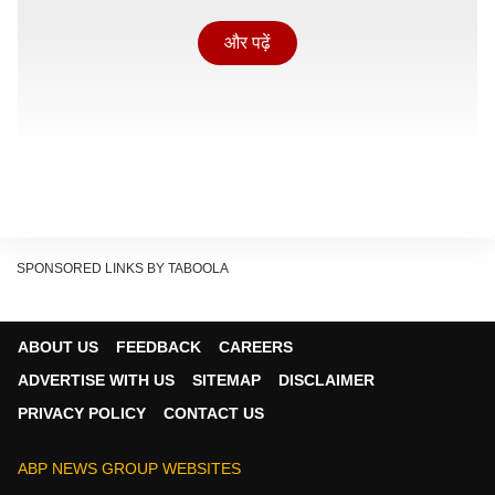
और पढ़ें
SPONSORED LINKS BY TABOOLA
ABOUT US
FEEDBACK
CAREERS
ADVERTISE WITH US
SITEMAP
DISCLAIMER
PRIVACY POLICY
CONTACT US
ईरानी न्यूज एजेंसी फार्स ने रविवार (14 जून, 2026) को सूत्रों के
हवाले से रिपोर्ट किया कि अमेरिका के साथ प्रस्तावित समझौते पर
ABP NEWS GROUP WEBSITES
साइन करने को लेकर तेहरान का अंतिम फैसला अभी भी विचाराधीन