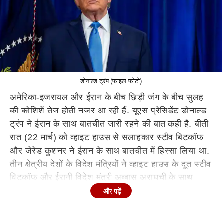
डोनाल्ड ट्रंप (फाइल फोटो)
अमेरिका-इजरायल और ईरान के बीच छिड़ी जंग के बीच सुलह
की कोशिशें तेज होती नजर आ रही हैं. यूएस प्रेसिडेंट डोनाल्ड
ट्रंप ने ईरान के साथ बातचीत जारी रहने की बात कही है. बीती
रात (22 मार्च) को व्हाइट हाउस से सलाहकार स्टीव बिटकॉफ
और जेरेड कुशनर ने ईरान के साथ बातचीत में हिस्सा लिया था.
तीन क्षेत्रीय देशों के विदेश मंत्रियों ने व्हाइट हाउस के दूत स्टीव
विटकॉफ और ईरानी विदेश मंत्री अब्बास अराघची के साथ
अलग-अलग वार्ता की. इसी बीच यह भी खुलासा हुआ है कि
और पढ़ें
ईरान-यूएस के बीच युद्ध खत्म कराने को लेकर तीन मुस्लिम देश
मध्यस्थता कर रहे हैं.