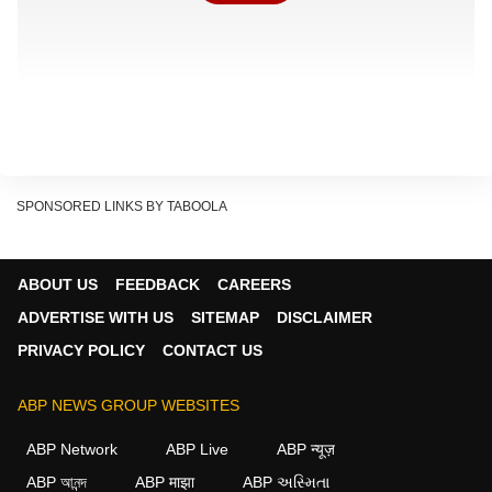
SPONSORED LINKS BY TABOOLA
पाकिस्तान का कार्यकाल इसी साल के आखिरी में खत्म हो रहा है. नए
ABOUT US
FEEDBACK
CAREERS
चुने गए सदस्य देश पाकिस्तान, पनामा, डेनमार्क, ग्रीस और
ADVERTISE WITH US
SITEMAP
DISCLAIMER
सोमालिया की जगह लेंगे, जिनका कार्यकाल खत्म हो रहा है. ये देश 1
PRIVACY POLICY
CONTACT US
जनवरी 2027 से अपनी सीट संभालेंगे और 31 दिसंबर 2028 तक
परिषद में रहेंगे.
ABP NEWS GROUP WEBSITES
गैर स्थायी मेंबर के लिए चाहिए दो-तिहाई वोट
ABP Network
ABP Live
ABP न्यूज़
Continues below advertisement
ABP আনন্দ
ABP माझा
ABP અસ્મિતા