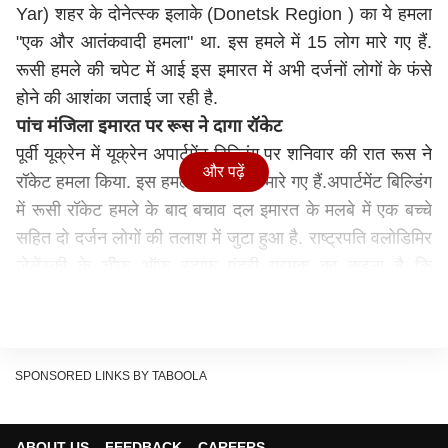
Yar) शहर के दोनेत्स्क इलाके (Donetsk Region ) का ये हमला
"एक और आतंकवादी हमला" था. इस हमले में 15 लोग मारे गए हैं.
रूसी हमले की चपेट में आई इस इमारत में अभी दर्जनों लोगों के फंसे
होने की आशंका जताई जा रही है.
पांच मंजिला इमारत पर रूस ने दागा रॉकेट
पूर्वी यूक्रेन में यूक्रेन अपार्टमेंट बिल्डिंग पर शनिवार की रात रूस ने
और पढ़ें
रॉकेट हमला किया. इस हमले में 15 लोग मारे गए हैं.अपार्टमेंट बिल्डिंग
में रूसी रॉकेट हमले के बाद बचाव दल इमारत के मलबे में एक बच्चे
सहित दो दर्जन लोगों की तलाश में जुटा हुआ है. राष्ट्रपति वलोडिमिर
ज़ेलेंस्की के चीफ ऑफ स्टाफ एंड्री यरमक का कहना है कि
चासिवयार शहर का ये हमला पूरी तरह से एक आतंकवादी हमला है.
उन्होंने कहा कि इसके लिए रूस को आतंकवाद के स्पॉन्सर के रूप में
नामित कर दिया जाना चाहिए. ये हमला इतना खतरनाक था कि
बचावकर्मियों ने रविवार को एक कंक्रीट स्लैब को उठाने के लिए क्रेन
SPONSORED LINKS BY TABOOLA
का इस्तेमाल करना पड़ा. इसके साथ ही मलबे में किसी के दबे होने की
आशंका के चलते बचावकर्मियों को मलबे को हाथों से खोदना पड़ा.
ABOUT US
FEEDBACK
CAREERS