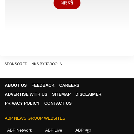
और पढ़ें
SPONSORED LINKS BY TABOOLA
ABOUT US
FEEDBACK
CAREERS
ADVERTISE WITH US
SITEMAP
DISCLAIMER
पिछले कुछ दशकों में लाहौर की कई ऐतिहासिक सड़कों और गलियों
PRIVACY POLICY
CONTACT US
के नाम बदल दिए गए. इसके तहत ब्रिटिशकालीन और हिंदू धर्म से
जुड़े नामों को बदलकर इस्लामी,
पाकिस्तानी
या स्थानीय हस्तियों से
ABP NEWS GROUP WEBSITES
जुड़े नए नाम रखे गए.
ABP Network
ABP Live
ABP न्यूज़
पाकिस्तान में बदले गए लाहौर की गलियों के नाम