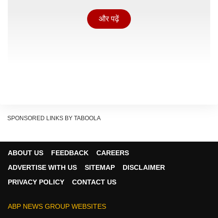
और पढ़ें
SPONSORED LINKS BY TABOOLA
ABOUT US
FEEDBACK
CAREERS
ADVERTISE WITH US
SITEMAP
DISCLAIMER
रिपोर्ट में क्या दावा?
PRIVACY POLICY
CONTACT US
CBS न्यूज ने अमेरिकी अधिकारियों के हवाले से बताया कि
सीजफायर के बाद ईरान ने अपने विमान पाकिस्तान के रावलपिंडी
ABP NEWS GROUP WEBSITES
स्थित 'नूर खान एयरबेस' भेजे थे. इन विमानों में खास तौर से 'RC-