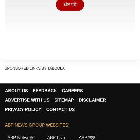
और पढ़ें
SPONSORED LINKS BY TABOOLA
ABOUT US
FEEDBACK
CAREERS
होर्मुज जलडमरूमध्य दुनिया के सबसे महत्वपूर्ण समुद्री व्यापार मार्गों में
ADVERTISE WITH US
SITEMAP
DISCLAIMER
से एक माना जाता है. यह फारस की खाड़ी को अंतरराष्ट्रीय समुद्री
PRIVACY POLICY
CONTACT US
मार्गों से जोड़ता है और वैश्विक ऊर्जा आपूर्ति के लिए बेहद अहम है.
ऐसे समय में जब इस क्षेत्र में तनाव को लेकर दुनिया भर की नजरें
ABP NEWS GROUP WEBSITES
टिकी हुई हैं, भारत पहुंचा यह एलपीजी टैंकर काफी महत्वपूर्ण माना जा
ABP Network
ABP Live
ABP न्यूज़
रहा है.