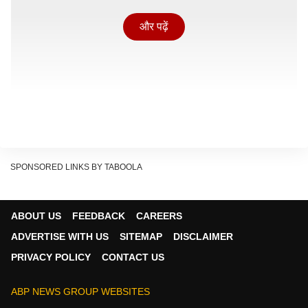
और पढ़ें
SPONSORED LINKS BY TABOOLA
ABOUT US
FEEDBACK
CAREERS
ADVERTISE WITH US
SITEMAP
DISCLAIMER
एक और पोस्ट में नॉर्वेजियन जर्नलिस्ट ने मेटा के प्लेटफॉर्म के जरिए
PRIVACY POLICY
CONTACT US
उनसे संपर्क करने की कोशिश कर रहे यूजर्स को बताया कि उनके
इंस्टाग्राम और फेसबुक अकाउंट सस्पेंड कर दिए गए हैं. उन्होंने मेटा
ABP NEWS GROUP WEBSITES
को टैग करते हुए लिखा, 'मैं ज्यादा से ज्यादा भारतीयों को जवाब देना